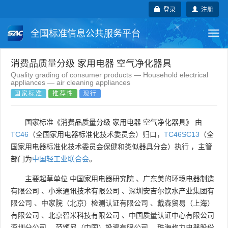
登录
注册
全国标准信息公共服务平台
Togg
navi
国家标准
行业标准
地方标准
消费品质量分级 家用电器 空气净化器具
Quality grading of consumer products — Household electrical
appliances — air cleaning appliances
团体标准
企业标准
国际标准
国家标准
推荐性
现行
国外标准
技术委员会
国家标准《消费品质量分级 家用电器 空气净化器具》 由
TC46
（全国家用电器标准化技术委员会）归口，
TC46SC13
（全
国家用电器标准化技术委员会保健和类似器具分会）执行 ，主管
部门为
中国轻工业联合会
。
主要起草单位
中国家用电器研究院
、
广东美的环境电器制造
有限公司
、
小米通讯技术有限公司
、
深圳安吉尔饮水产业集团有
限公司
、
中家院（北京）检测认证有限公司
、
戴森贸易（上海）
有限公司
、
北京智米科技有限公司
、
中国质量认证中心有限公司
深圳分公司
、
范颂尼（中国）投资有限公司
、
珠海格力电器股份