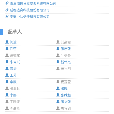
青岛海信日立空调系统有限公司
成都达奇科技股份有限公司
安徽中认倍佳科技有限公司
起草人
闫凌
刘高源
许蕾
张志强
谭振斌
叶冬冬
朱吉兴
钱伟杰
曾涛
黄昆明
王芳
李欣
杨嘉莹
张亚兵
张晓
李娜
张维超
丁晓波
张文强
岑高峰
周传剑