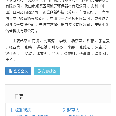
有限公司
、
佛山市顺德区阿波罗环保器材有限公司
、
安利（中
国）日用品有限公司
、
追觅创新科技（苏州）有限公司
、
青岛海
信日立空调系统有限公司
、
中山市一匠科技有限公司
、
成都达奇
科技股份有限公司
、
宁波市慈溪进出口控股有限公司
、
安徽中认
倍佳科技有限公司
。
主要起草人
闫凌
、
刘高源
、
李欣
、
杨嘉莹
、
许蕾
、
张志强
、
张亚兵
、
张晓
、
谭振斌
、
叶冬冬
、
李娜
、
张维超
、
朱吉兴
、
钱伟杰
、
丁晓波
、
张文强
、
曾涛
、
黄昆明
、
岑高峰
、
周传剑
、
王芳
。
查看全文
意见建议
目录
1
标准状态
5
起草人