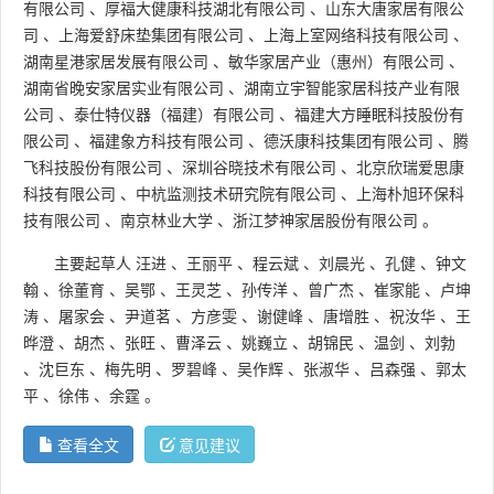
有限公司
、
厚福大健康科技湖北有限公司
、
山东大唐家居有限公
司
、
上海爱舒床垫集团有限公司
、
上海上室网络科技有限公司
、
湖南星港家居发展有限公司
、
敏华家居产业（惠州）有限公司
、
湖南省晚安家居实业有限公司
、
湖南立宇智能家居科技产业有限
公司
、
泰仕特仪器（福建）有限公司
、
福建大方睡眠科技股份有
限公司
、
福建象方科技有限公司
、
德沃康科技集团有限公司
、
腾
飞科技股份有限公司
、
深圳谷晓技术有限公司
、
北京欣瑞爱思康
科技有限公司
、
中杭监测技术研究院有限公司
、
上海朴旭环保科
技有限公司
、
南京林业大学
、
浙江梦神家居股份有限公司
。
主要起草人
汪进
、
王丽平
、
程云斌
、
刘晨光
、
孔健
、
钟文
翰
、
徐董育
、
吴鄂
、
王灵芝
、
孙传洋
、
曾广杰
、
崔家能
、
卢坤
涛
、
屠家会
、
尹道茗
、
方彦雯
、
谢健峰
、
唐增胜
、
祝汝华
、
王
晔澄
、
胡杰
、
张旺
、
曹泽云
、
姚巍立
、
胡锦民
、
温剑
、
刘勃
、
沈巨东
、
梅先明
、
罗碧峰
、
吴作辉
、
张淑华
、
吕森强
、
郭太
平
、
徐伟
、
余霆
。
查看全文
意见建议