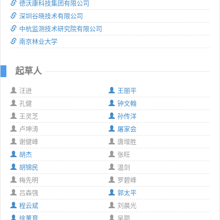
德沃康科技集团有限公司
深圳谷晓技术有限公司
中杭监测技术研究院有限公司
南京林业大学
起草人
汪进
王丽平
孔健
钟文翰
王灵芝
孙传洋
卢坤涛
屠家会
谢健峰
唐增胜
胡杰
张旺
胡锦民
温剑
梅先明
罗碧峰
吕森强
郭太平
程云斌
刘晨光
徐董育
吴鄂