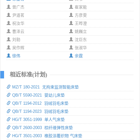
曾广杰
崔家能
尹道茗
方彦雯
祝汝华
王晔澄
曹泽云
姚巍立
刘勃
沈巨东
吴作辉
张淑华
徐伟
余霆
相近标准(计划)
MZ/T 180-2021 无拘束监测智能床垫
QB/T 5590-2021 婴幼儿床垫
QB/T 1194-2012 羽绒羽毛床垫
QB/T 1194-2023 羽绒羽毛床垫
HG/T 3051-1999 单人气床垫
QB/T 2600-2003 棕纤维弹性床垫
HG/T 3501-2003 橡胶涂覆织物 气床垫