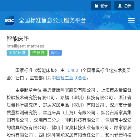
登录
注册
全国标准信息公共服务平台
Togg
navi
国家标准
行业标准
地方标准
智能床垫
Intelligent mattress
国家标准
推荐性
现行
团体标准
企业标准
国际标准
国外标准
技术委员会
国家标准《智能床垫》 由
TC480
（全国家具标准化技术委员
会）归口 ，主管部门为
中国轻工业联合会
。
主要起草单位
慕思健康睡眠股份有限公司
、
上海市质量监督
检验技术研究院有限公司
、
路福（深圳）科技有限公司
、
浙江省
质量科学研究院
、
舒达家居用品（深圳）有限公司
、
深圳市计量
质量检测研究院
、
丝涟床具（上海）有限公司
、
烟台吉斯家具集
团有限公司
、
深圳市三分之一睡眠科技有限公司
、
深圳市中深爱
的寝具科技有限公司
、
佛山市宜奥科技实业有限公司
、
顾家家居
股份有限公司
、
四川深睡智能家居有限责任公司
、
和也健康科技