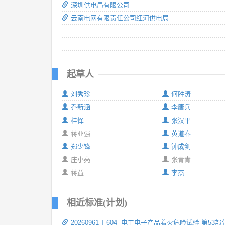
深圳供电局有限公司
云南电网有限责任公司红河供电局
起草人
刘秀珍
何胜涛
乔新涵
李唐兵
桂怿
张汉平
蒋亚强
黄道春
郑少锋
钟成剑
庄小亮
张青青
蒋益
李杰
相近标准(计划)
20260961-T-604 电工电子产品着火危险试验 第