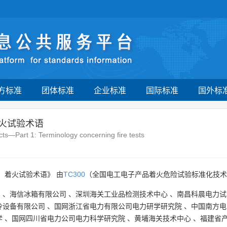
方标准
团体标准
企业标准
国际标准
国外标
着火试验术语
ucts—Part 1: Terminology concerning fire tests
：着火试验术语》 由
TC300
（全国电工电子产品着火危险试验标准化技术
司
、
海信冰箱有限公司
、
深圳海关工业品检测技术中心
、
南昌科晨电力试
冷设备有限公司
、
国网浙江省电力有限公司电力研学研究院
、
中国南方电
学
、
国网四川省电力公司电力科学研究院
、
黄埔海关技术中心
、
福建省