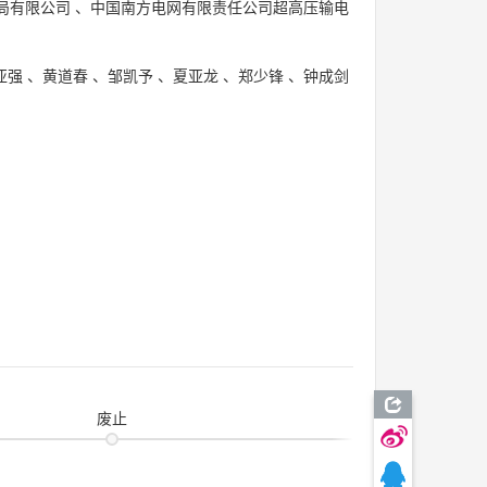
局有限公司
、
中国南方电网有限责任公司超高压输电
亚强
、
黄道春
、
邹凯予
、
夏亚龙
、
郑少锋
、
钟成剑
废止