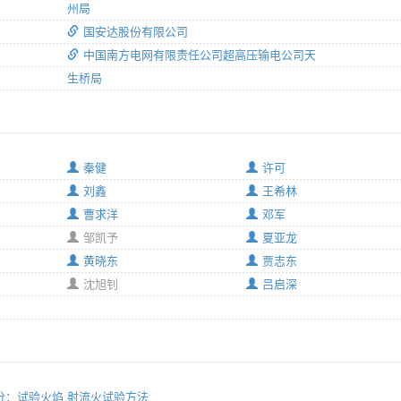
州局
国安达股份有限公司
中国南方电网有限责任公司超高压输电公司天
生桥局
秦健
许可
刘鑫
王希林
曹求洋
邓军
邹凯予
夏亚龙
黄晓东
贾志东
沈旭钊
吕启深
53部分：试验火焰 射流火试验方法