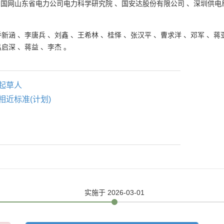
、
国网山东省电力公司电力科学研究院
、
国安达股份有限公司
、
深圳供电
。
乔新涵
、
李唐兵
、
刘鑫
、
王希林
、
桂怿
、
张汉平
、
曹求洋
、
邓军
、
蒋
吕启深
、
蒋益
、
李杰
。
起草人
相近标准(计划)
实施
于 2026-03-01