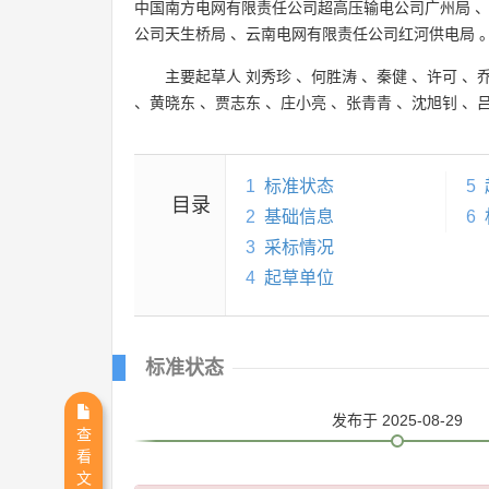
中国南方电网有限责任公司超高压输电公司广州局
公司天生桥局
、
云南电网有限责任公司红河供电局
主要起草人
刘秀珍
、
何胜涛
、
秦健
、
许可
、
、
黄晓东
、
贾志东
、
庄小亮
、
张青青
、
沈旭钊
、
1
标准状态
5
目录
2
基础信息
6
3
采标情况
4
起草单位
标准状态
发布
于 2025-08-29
查
看
文