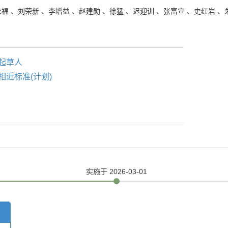
永福
、
刘荣新
、
李增益
、
赵建勋
、
徐猛
、
迟迎训
、
张富宣
、
史红岩
、
起草人
相近标准(计划)
实施
于 2026-03-01