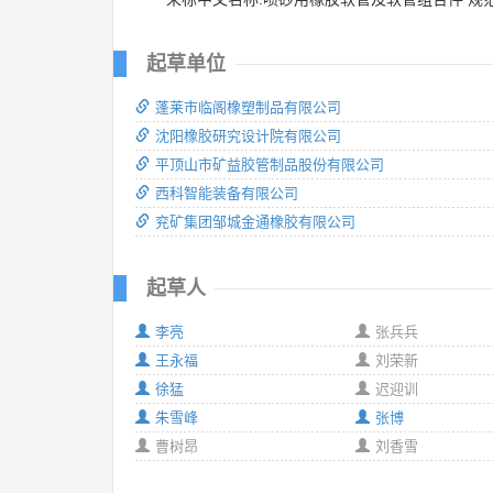
起草单位
蓬莱市临阁橡塑制品有限公司
沈阳橡胶研究设计院有限公司
平顶山市矿益胶管制品股份有限公司
西科智能装备有限公司
兖矿集团邹城金通橡胶有限公司
起草人
李亮
张兵兵
王永福
刘荣新
徐猛
迟迎训
朱雪峰
张博
曹树昂
刘香雪