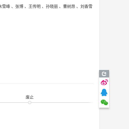
朱雪峰
、
张博
、
王传明
、
孙晓丽
、
曹树昂
、
刘香雪
废止