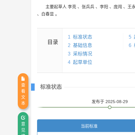
主要起草人
李亮
、
张兵兵
、
李阳
、
庞闯
、
王
、
白春显
。
1
标准状态
5
目录
2
基础信息
6
3
采标情况
4
起草单位
查
标准状态
看
文
发布
于 2025-08-29
本
意
当前标准
见