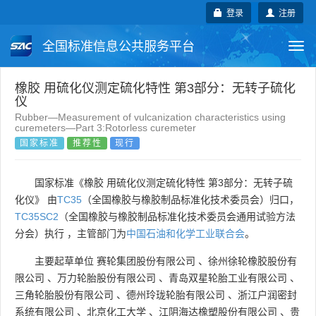
登录
注册
全国标准信息公共服务平台
Togg
navi
国家标准
行业标准
地方标准
橡胶 用硫化仪测定硫化特性 第3部分：无转子硫化
仪
Rubber—Measurement of vulcanization characteristics using
团体标准
企业标准
国际标准
curemeters—Part 3:Rotorless curemeter
国家标准
推荐性
现行
国外标准
技术委员会
国家标准《橡胶 用硫化仪测定硫化特性 第3部分：无转子硫
化仪》 由
TC35
（全国橡胶与橡胶制品标准化技术委员会）归口，
TC35SC2
（全国橡胶与橡胶制品标准化技术委员会通用试验方法
分会）执行 ，主管部门为
中国石油和化学工业联合会
。
主要起草单位
赛轮集团股份有限公司
、
徐州徐轮橡胶股份有
限公司
、
万力轮胎股份有限公司
、
青岛双星轮胎工业有限公司
、
三角轮胎股份有限公司
、
德州玲珑轮胎有限公司
、
浙江户润密封
系统有限公司
、
北京化工大学
、
江阴海达橡塑股份有限公司
、
贵