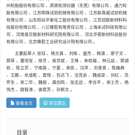
州轮胎股份有限公司
、
高铁检测仪器（东莞）有限公司
、
通力轮
胎有限公司
、
江苏明珠试验机械有限公司
、
江苏新真威试验机械
有限公司
、
山东阳谷华泰化工股份有限公司
、
江苏冠联新材料科
技股份有限公司
、
八亿橡胶有限责任公司
、
上海米试科技有限公
司
、
河南易交联新材料研究院有限公司
、
河北华密新材科技股份
有限公司
、
北京橡胶工业研究设计院有限公司
。
主要起草人
张钰
、
杨文真
、
刘练
、
盛杰
、
韩潇
、
廖于文
、
郭菲
、
董培宝
、
徐艺
、
侯京斌
、
王锋
、
朱桂福
、
林元益
、
郭湖
杭
、
陈立芳
、
宁南英
、
宁夏
、
承凯
、
冯萍
、
刘青青
、
陈雍典
、
王鹏
、
牟成乾
、
晋琦
、
包达飞
、
沈克会
、
魏成梁
、
刘红
、
苏
怀生
、
宋二华
、
魏丽
、
龚剑鸣
、
张志远
、
李合平
、
宋士杰
、
杨
伟杰
、
路智涛
、
谢君芳
、
孙斯文
。
查看全文
意见建议
目录