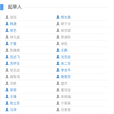
起草人
张钰
杨文真
韩潇
廖于文
徐艺
侯京斌
林元益
郭湖杭
宁夏
承凯
陈雍典
王鹏
包达飞
沈克会
苏怀生
宋二华
张志远
李合平
路智涛
谢君芳
刘练
盛杰
郭菲
董培宝
王锋
朱桂福
陈立芳
宁南英
冯萍
刘青青