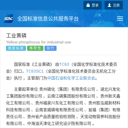
登录
注册
全国标准信息公共服务平台
Togg
navi
国家标准
行业标准
地方标准
工业黄磷
Yellow phosphorus for industrial use
国家标准
推荐性
现行
团体标准
企业标准
国际标准
国外标准
技术委员会
国家标准《工业黄磷》 由
TC63
（全国化学标准化技术委员
会）归口，
TC63SC1
（全国化学标准化技术委员会无机化工分
会）执行 ，主管部门为
中国石油和化学工业联合会
。
主要起草单位
贵州磷化（集团）有限责任公司
、
湖北兴发化
工集团股份有限公司
、
云南江磷集团股份有限公司
、
贵州新天鑫
化工有限公司
、
贵州福泉川东化工有限公司
、
贵州胜泓威新材料
科技有限公司
、
云南宣威磷电有限责任公司
、
瓮福（集团）有限
责任公司
、
贵州省产品质量检验检测院
、
天宝动物营养科技股份
有限公司
、
中海油天津化工研究设计院有限公司
。