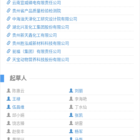
云南宣威磷电有限责任公司
贵州省产品质量检验检测院
中海油天津化工研究设计院有限公司
湖北兴发化工集团股份有限公司
贵州新天鑫化工有限公司
贵州胜泓威新材料科技有限公司
瓮福（集团）有限责任公司
天宝动物营养科技股份有限公司
起草人
陈惠云
刘丽
王禄
李海艳
伍昌维
丁水仙
邱小娟
张凯
饶志臻
胡雷
赵俊丰
杨军
黄国兴
马磊