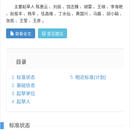
主要起草人
陈惠云
、
刘丽
、
饶志臻
、
胡雷
、
王禄
、
李海艳
、
赵俊丰
、
杨军
、
伍昌维
、
丁水仙
、
黄国兴
、
马磊
、
邱小娟
、
张凯
、
王莹
、
王彦
。
查看全文
意见建议
目录
1
标准状态
5
相近标准(计划)
2
基础信息
3
起草单位
4
起草人
标准状态