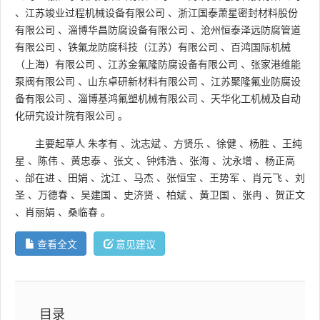
、
江苏竣业过程机械设备有限公司
、
浙江国泰萧星密封材料股份
有限公司
、
淄博华昌防腐设备有限公司
、
沧州恒泰泽远防腐管道
有限公司
、
铁氟龙防腐科技（江苏）有限公司
、
百鸿国际机械
（上海）有限公司
、
江苏金氟隆防腐设备有限公司
、
张家港维能
泵阀有限公司
、
山东卓研新材料有限公司
、
江苏聚隆氟业防腐设
备有限公司
、
淄博基鸿氟塑机械有限公司
、
天华化工机械及自动
化研究设计院有限公司
。
主要起草人
朱孝有
、
沈志斌
、
方贤乐
、
徐健
、
杨胜
、
王纯
星
、
陈伟
、
黄忠泰
、
张文
、
钟炜浩
、
张海
、
沈永增
、
杨正高
、
邰在进
、
田娟
、
沈江
、
马杰
、
张恒宝
、
王势军
、
肖元飞
、
刘
圣
、
万德春
、
吴建国
、
史济贤
、
柏斌
、
黄卫国
、
张冉
、
贺正文
、
肖丽娟
、
桑临春
。
查看全文
意见建议
目录