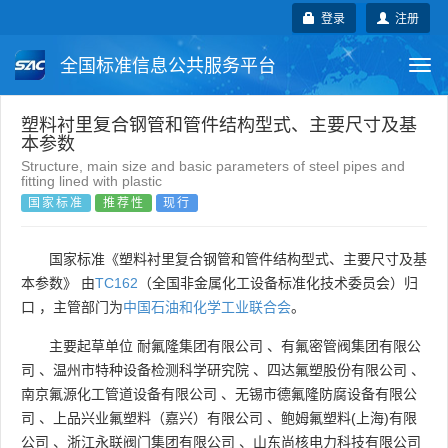
登录
注册
全国标准信息公共服务平台
Togg
navi
国家标准
行业标准
地方标准
塑料衬里复合钢管和管件结构型式、主要尺寸及基
本参数
Structure, main size and basic parameters of steel pipes and
团体标准
企业标准
国际标准
fitting lined with plastic
国家标准
推荐性
现行
国外标准
技术委员会
国家标准《塑料衬里复合钢管和管件结构型式、主要尺寸及基
本参数》 由
TC162
（全国非金属化工设备标准化技术委员会）归
口 ，主管部门为
中国石油和化学工业联合会
。
主要起草单位
耐氟隆集团有限公司
、
有氟密管阀集团有限公
司
、
温州市特种设备检测科学研究院
、
四达氟塑股份有限公司
、
南京氟源化工管道设备有限公司
、
无锡市德氟隆防腐设备有限公
司
、
上品兴业氟塑料（嘉兴）有限公司
、
鲍姆氟塑料(上海)有限
公司
、
浙江永联阀门集团有限公司
、
山东尚核电力科技有限公司