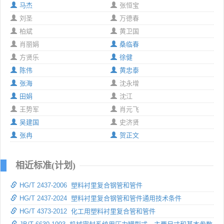
马杰
张恒宝
刘圣
万德春
柏斌
黄卫国
肖丽娟
桑临春
方贤乐
徐健
陈伟
黄忠泰
张海
沈永增
田娟
沈江
王势军
肖元飞
吴建国
史济贤
张冉
贺正文
相近标准(计划)
HG/T 2437-2006 塑料衬里复合钢管和管件
HG/T 2437-2024 塑料衬里复合钢管和管件通用技术条件
HG/T 4373-2012 化工用塑料衬里复合管和管件