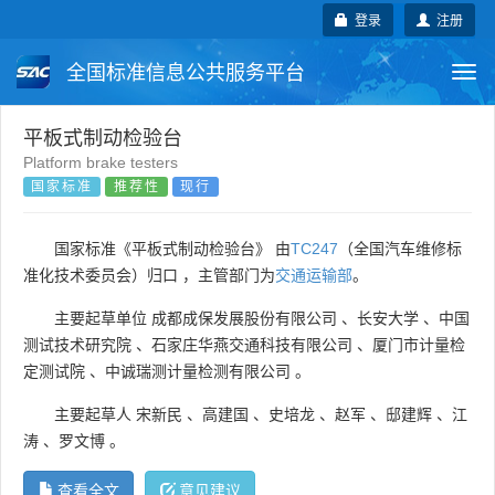
登录
注册
全国标准信息公共服务平台
Togg
navi
国家标准
行业标准
地方标准
平板式制动检验台
Platform brake testers
国家标准
推荐性
现行
团体标准
企业标准
国际标准
国外标准
技术委员会
国家标准《平板式制动检验台》 由
TC247
（全国汽车维修标
准化技术委员会）归口 ，主管部门为
交通运输部
。
主要起草单位
成都成保发展股份有限公司
、
长安大学
、
中国
测试技术研究院
、
石家庄华燕交通科技有限公司
、
厦门市计量检
定测试院
、
中诚瑞测计量检测有限公司
。
主要起草人
宋新民
、
高建国
、
史培龙
、
赵军
、
邸建辉
、
江
涛
、
罗文博
。
查看全文
意见建议