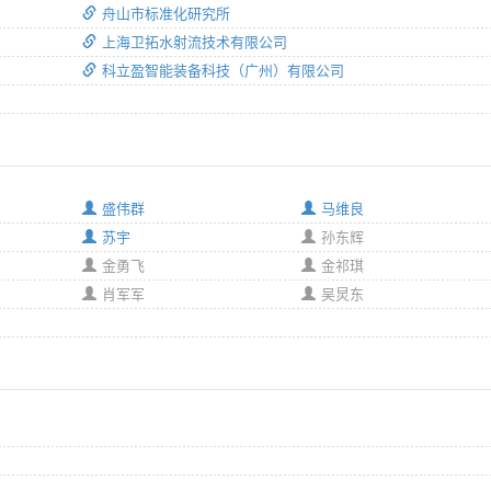
舟山市标准化研究所
上海卫拓水射流技术有限公司
科立盈智能装备科技（广州）有限公司
盛伟群
马维良
苏宇
孙东辉
金勇飞
金祁琪
肖军军
吴炅东