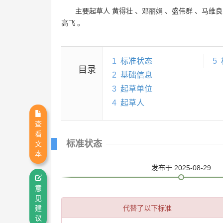
主要起草人
黄得壮
、
邓丽娟
、
盛伟群
、
马维良
高飞
。
1
标准状态
5
目录
2
基础信息
3
起草单位
4
起草人
查
看
标准状态
文
本
发布
于 2025-08-29
意
见
代替了以下标准
建
议