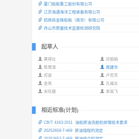
厦门船舶重工股份有限公司
江苏海通海洋工程装备有限公司
招商局金陵船舶（南京）有限公司
舟山市质量技术监督检测研究院
起草人
黄得壮
邓丽娟
陈鹭清
周建华
厉梁
卢芳芳
金亮
孔福太
宋任健
李高飞
相近标准(计划)
CB/T 4163-2011 油船原油洗舱机修理技术要求
20252659-T-469 原油馏程的测定
20252652-T-469 原油倾点的测定