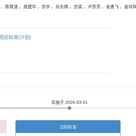
、
陈鹭清
、
周建华
、
苏宇
、
孙东辉
、
厉梁
、
卢芳芳
、
金勇飞
、
金祁
相近标准(计划)
实施
于 2026-03-01
当前标准