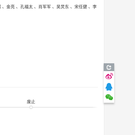
琪
、
金亮
、
孔福太
、
肖军军
、
吴炅东
、
宋任健
、
李
废止