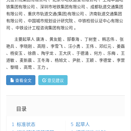
铁集团有限公司
、
深圳市地铁集团有限公司
、
成都轨道交通集团
有限公司
、
重庆市轨道交通(集团)有限公司
、
济南轨道交通集团
有限公司
、
中国城市规划设计研究院
、
中铁检验认证中心有限公
司
、
中铁设计工程咨询集团有限公司
。
主要起草人
唐涛
、
黄友能
、
郜春海
、
丁树奎
、
韩志伟
、
张
艳兵
、
李晓刚
、
高翔
、
李雪飞
、
汪小勇
、
王伟
、
邓红元
、
姜磊
、
杨安玉
、
徐鼎
、
陶宇龙
、
王大庆
、
于德涌
、
何方
、
乐梅
、
王
道敏
、
麦新晨
、
王冬海
、
杨旭文
、
尹航
、
王颖
、
李德堂
、
李罡
、
黎晴
、
高莺
、
王力
。
查看全文
意见建议
目录
1
标准状态
5
起草人