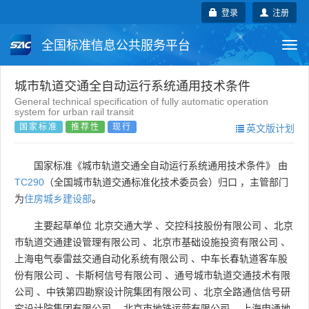
登录
注册
全国标准信息公共服务平台
Togg
navi
国家标准
行业标准
地方标准
城市轨道交通全自动运行系统通用技术条件
General technical specification of fully automatic operation
system for urban rail transit
团体标准
企业标准
国际标准
国家标准
推荐性
现行
英文版计划
国外标准
技术委员会
国家标准《城市轨道交通全自动运行系统通用技术条件》 由
TC290
（全国城市轨道交通标准化技术委员会）归口 ，主管部门
为
住房城乡建设部
。
主要起草单位
北京交通大学
、
交控科技股份有限公司
、
北京
市轨道交通建设管理有限公司
、
北京市基础设施投资有限公司
、
上海电气泰雷兹交通自动化系统有限公司
、
中车长春轨道客车股
份有限公司
、
卡斯柯信号有限公司
、
通号城市轨道交通技术有限
公司
、
中铁第四勘察设计院集团有限公司
、
北京全路通信信号研
究设计院集团有限公司
、
北京市地铁运营有限公司
、
上海申通地