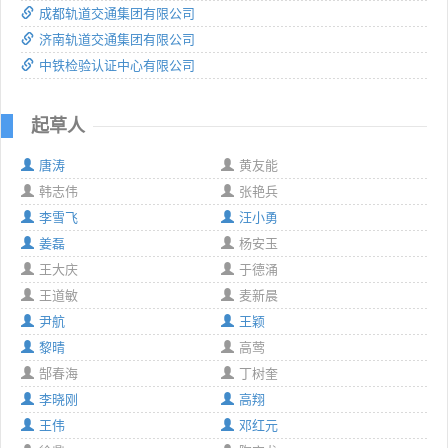
成都轨道交通集团有限公司
济南轨道交通集团有限公司
中铁检验认证中心有限公司
起草人
唐涛
黄友能
韩志伟
张艳兵
李雪飞
汪小勇
姜磊
杨安玉
王大庆
于德涌
王道敏
麦新晨
尹航
王颖
黎晴
高莺
郜春海
丁树奎
李晓刚
高翔
王伟
邓红元