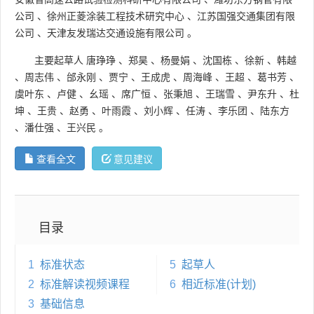
公司
、
徐州正菱涂装工程技术研究中心
、
江苏国强交通集团有限
公司
、
天津友发瑞达交通设施有限公司
。
主要起草人
唐琤琤
、
郑昊
、
杨曼娟
、
沈国栋
、
徐新
、
韩越
、
周志伟
、
邰永刚
、
贾宁
、
王成虎
、
周海峰
、
王超
、
葛书芳
、
虞叶东
、
卢健
、
幺瑶
、
席广恒
、
张秉旭
、
王瑞雪
、
尹东升
、
杜
坤
、
王贵
、
赵勇
、
叶雨霞
、
刘小辉
、
任涛
、
李乐团
、
陆东方
、
潘仕强
、
王兴民
。
查看全文
意见建议
目录
1
标准状态
5
起草人
2
标准解读视频课程
6
相近标准(计划)
3
基础信息