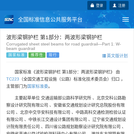
登录
注册
全国标准信息公共服务平台
Togg
navi
国家标准
行业标准
地方标准
波形梁钢护栏 第1部分：两波形梁钢护栏
Corrugated sheet steel beams for road guardrail—Part 1: W-
beam guardrail
团体标准
企业标准
国际标准
国家标准
推荐性
现行
英文版计划
国外标准
技术委员会
国家标准《波形梁钢护栏 第1部分：两波形梁钢护栏》 由
TC223
（全国交通工程设施（公路）标准化技术委员会）归口 ，
主管部门为
国家标准委
。
主要起草单位
交通运输部公路科学研究所
、
北京交科公路勘
察设计研究院有限公司
、
安徽省交通规划设计研究总院股份有限
公司
、
北京中交华安科技有限公司
、
中路高科交通检测检验认证
有限公司
、
中铁长江交通设计集团有限公司
、
辽宁省交通规划设
计院有限责任公司
、
四川省公路规划勘察设计研究院有限公司
、
安徽省高速公路试验检测科研中心有限公司
、
潍坊东方钢管有限