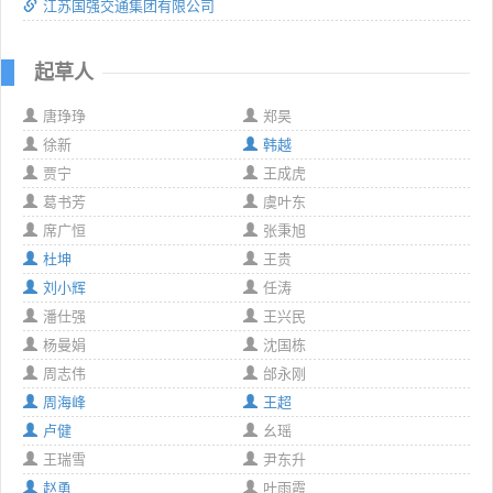
江苏国强交通集团有限公司
起草人
唐琤琤
郑昊
徐新
韩越
贾宁
王成虎
葛书芳
虞叶东
席广恒
张秉旭
杜坤
王贵
刘小辉
任涛
潘仕强
王兴民
杨曼娟
沈国栋
周志伟
邰永刚
周海峰
王超
卢健
幺瑶
王瑞雪
尹东升
赵勇
叶雨霞