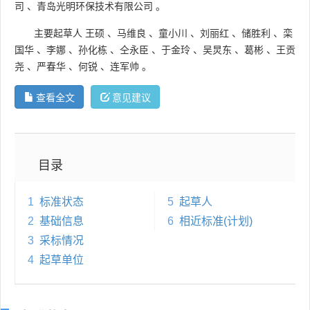
司
、
青岛光明环保技术有限公司
。
主要起草人
王硕
、
马维良
、
童小川
、
刘丽红
、
储胜利
、
栾
国华
、
李娜
、
孙化栋
、
仝永臣
、
于金玲
、
吴炅东
、
葛彬
、
王贡
尧
、
严春华
、
何锐
、
连军帅
。
查看全文
意见建议
目录
1
标准状态
5
起草人
2
基础信息
6
相近标准(计划)
3
采标情况
4
起草单位