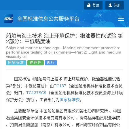
登录
注册
全国标准信息公共服务平台
Togg
navi
国家标准
行业标准
地方标准
船舶与海上技术 海上环境保护：撇油器性能试验 第
2部分：中低黏度油
Ships and marine technology—Marine environment protection:
团体标准
企业标准
国际标准
performance testing of oil skimmers—Part 2: Light and medium
viscosity oil
国家标准
推荐性
现行
国外标准
技术委员会
国家标准《船舶与海上技术 海上环境保护：撇油器性能试验
第2部分：中低黏度油》 由
TC137
（全国船用机械标准化技术委员
会）归口，
TC137SC9
（全国船用机械标准化技术委员会海上环境
保护分会）执行 ，主管部门为
国家标准委
。
主要起草单位
中国船舶集团有限公司第七〇四研究所
、
中国
石油集团安全环保技术研究院有限公司
、
青岛远洋船员职业学院
、
招商局金陵船舶（南京）有限公司
、
苏州海宝环保制品有限公