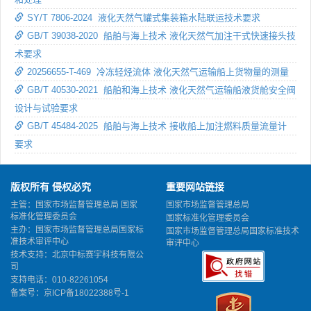
SY/T 7806-2024 液化天然气罐式集装箱水陆联运技术要求
GB/T 39038-2020 船舶与海上技术 液化天然气加注干式快速接头技
术要求
20256655-T-469 冷冻轻烃流体 液化天然气运输船上货物量的测量
GB/T 40530-2021 船舶和海上技术 液化天然气运输船液货舱安全阀
设计与试验要求
GB/T 45484-2025 船舶与海上技术 接收船上加注燃料质量流量计
要求
版权所有 侵权必究
重要网站链接
主管：国家市场监督管理总局 国家
国家市场监督管理总局
标准化管理委员会
国家标准化管理委员会
主办：国家市场监督管理总局国家标
国家市场监督管理总局国家标准技术
准技术审评中心
审评中心
技术支持：北京中标赛宇科技有限公
司
支持电话：010-82261054
备案号：
京ICP备18022388号-1