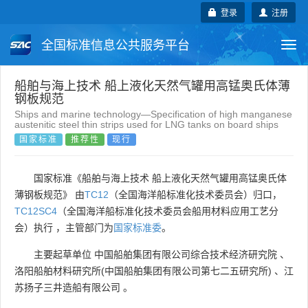
登录
注册
全国标准信息公共服务平台
Togg
navi
国家标准
行业标准
地方标准
船舶与海上技术 船上液化天然气罐用高锰奥氏体薄
钢板规范
Ships and marine technology—Specification of high manganese
团体标准
企业标准
国际标准
austenitic steel thin strips used for LNG tanks on board ships
国家标准
推荐性
现行
国外标准
技术委员会
国家标准《船舶与海上技术 船上液化天然气罐用高锰奥氏体
薄钢板规范》 由
TC12
（全国海洋船标准化技术委员会）归口，
TC12SC4
（全国海洋船标准化技术委员会船用材料应用工艺分
会）执行 ，主管部门为
国家标准委
。
主要起草单位
中国船舶集团有限公司综合技术经济研究院
、
洛阳船舶材料研究所(中国船舶集团有限公司第七二五研究所)
、
江
苏扬子三井造船有限公司
。