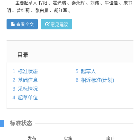
主要起草人
程阳
、
霍光瑞
、
秦永辉
、
刘伟
、
牛佳佳
、
宋书
明
、
曾红莉
、
张由景
、
胡红军
。
查看全文
意见建议
目录
1
标准状态
5
起草人
2
基础信息
6
相近标准(计划)
3
采标情况
4
起草单位
标准状态
发布
实施
废止