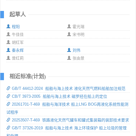
起草人
程阳
霍光瑞
牛佳佳
宋书明
胡红军
秦永辉
刘伟
曾红莉
张由景
相近标准(计划)
GB/T 44412-2024 船舶与海上技术 液化天然气燃料船舶加注规范
CB/T 3973-2005 船舶与海上技术 磁罗经在船上的定位
20261701-T-469 船舶与海洋技术 船上LNG BOG再液化系统性能测
试程序
20253507-T-469 铁路液化天然气罐车和罐式集装箱的装卸技术要求
GB/T 37326-2019 船舶与海上技术 海上环境保护 船上垃圾的管理
和处理