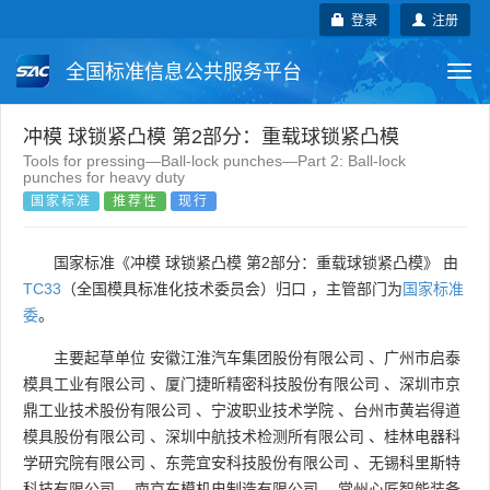
登录
注册
全国标准信息公共服务平台
Togg
navi
国家标准
行业标准
地方标准
冲模 球锁紧凸模 第2部分：重载球锁紧凸模
Tools for pressing—Ball-lock punches—Part 2: Ball-lock
punches for heavy duty
团体标准
企业标准
国际标准
国家标准
推荐性
现行
国外标准
技术委员会
国家标准《冲模 球锁紧凸模 第2部分：重载球锁紧凸模》 由
TC33
（全国模具标准化技术委员会）归口 ，主管部门为
国家标准
委
。
主要起草单位
安徽江淮汽车集团股份有限公司
、
广州市启泰
模具工业有限公司
、
厦门捷昕精密科技股份有限公司
、
深圳市京
鼎工业技术股份有限公司
、
宁波职业技术学院
、
台州市黄岩得道
模具股份有限公司
、
深圳中航技术检测所有限公司
、
桂林电器科
学研究院有限公司
、
东莞宜安科技股份有限公司
、
无锡科里斯特
科技有限公司
、
南京东模机电制造有限公司
、
常州心匠智能装备