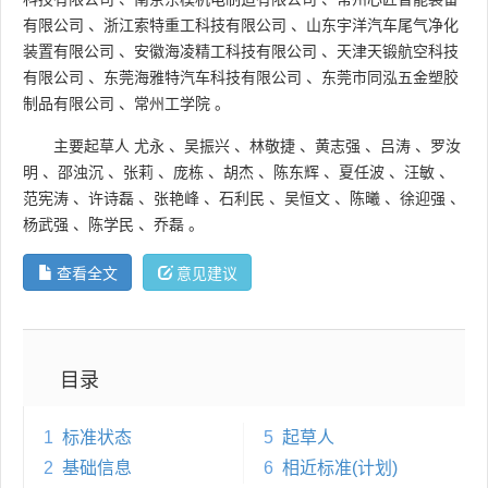
有限公司
、
浙江索特重工科技有限公司
、
山东宇洋汽车尾气净化
装置有限公司
、
安徽海凌精工科技有限公司
、
天津天锻航空科技
有限公司
、
东莞海雅特汽车科技有限公司
、
东莞市同泓五金塑胶
制品有限公司
、
常州工学院
。
主要起草人
尤永
、
吴振兴
、
林敬捷
、
黄志强
、
吕涛
、
罗汝
明
、
邵浊沉
、
张莉
、
庞栋
、
胡杰
、
陈东辉
、
夏任波
、
汪敏
、
范宪涛
、
许诗磊
、
张艳峰
、
石利民
、
吴恒文
、
陈曦
、
徐迎强
、
杨武强
、
陈学民
、
乔磊
。
查看全文
意见建议
目录
1
标准状态
5
起草人
2
基础信息
6
相近标准(计划)