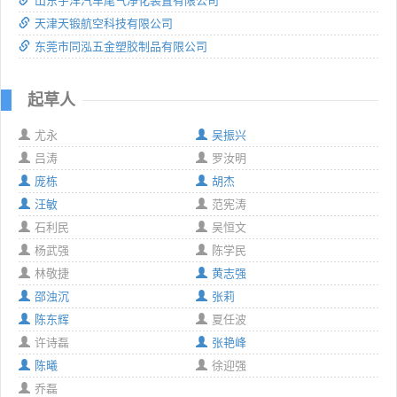
山东宇洋汽车尾气净化装置有限公司
天津天锻航空科技有限公司
东莞市同泓五金塑胶制品有限公司
起草人
尤永
吴振兴
吕涛
罗汝明
庞栋
胡杰
汪敏
范宪涛
石利民
吴恒文
杨武强
陈学民
林敬捷
黄志强
邵浊沉
张莉
陈东辉
夏任波
许诗磊
张艳峰
陈曦
徐迎强
乔磊