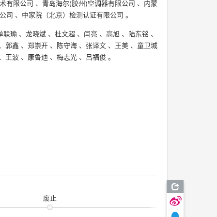
术有限公司
、
青岛海尔(胶州)空调器有限公司
、
内蒙
公司
、
中家院（北京）检测认证有限公司
。
单联瑜
、
龙晓斌
、
杜文超
、
闫亮
、
高旭
、
陆东铭
、
、
郭鑫
、
郑崇开
、
陈守海
、
张译文
、
王美
、
童卫城
、
王波
、
康鲁迪
、
梅志光
、
吕福俊
。
废止