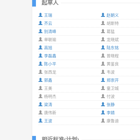
起草人
王瑞
赵朝义
齐云
胡斯特
别清峰
葛猛
单联瑜
龙晓斌
高旭
陆东铭
李磊鑫
曾晓程
陈小平
黄鉴良
张西龙
韦波
郭鑫
郑崇开
王美
童卫城
杨明杰
付波
梁涛
张静
唐伟新
李婧
王波
康鲁迪
相近标准(计划)