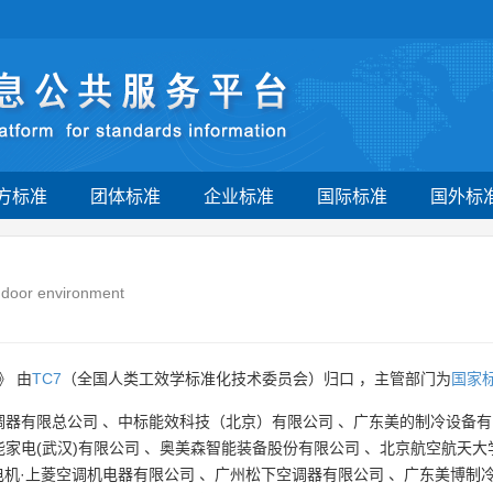
方标准
团体标准
企业标准
国际标准
国外标
indoor environment
》 由
TC7
（全国人类工效学标准化技术委员会）归口 ，主管部门为
国家
调器有限总公司
、
中标能效科技（北京）有限公司
、
广东美的制冷设备有
家电(武汉)有限公司
、
奥美森智能装备股份有限公司
、
北京航空航天大
电机·上菱空调机电器有限公司
、
广州松下空调器有限公司
、
广东美博制