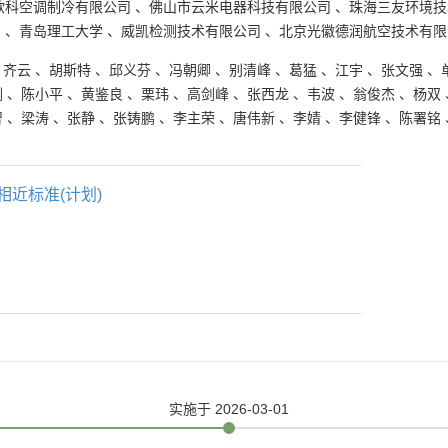
欧科空调制冷有限公司
、
佛山市云米电器科技有限公司
、
珠海三友环境技
司
、
青岛理工大学
、
威凯检测技术有限公司
、
北京光徽德润航空技术有限
、
齐云
、
胡斯特
、
邱义芬
、
冯朝卿
、
别清峰
、
葛猛
、
江宇
、
张文强
、
刚
、
陈小平
、
黄鉴良
、
栗玮
、
高剑峰
、
张西龙
、
韦波
、
翁俊杰
、
杨双
智
、
梁涛
、
张静
、
张铸鹏
、
李主荣
、
唐伟新
、
李婧
、
李健锋
、
陈署铭
相近标准(计划)
实施
于 2026-03-01