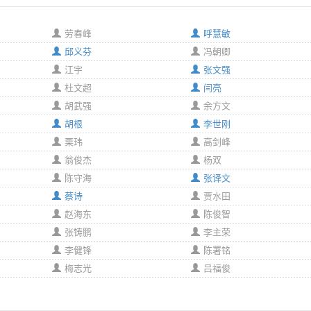
劳春峰
呼慧敏
邱义芬
冯朝卿
江宇
张文强
杜文超
闫亮
胡武强
余方文
胡根
李世刚
栗玮
高剑峰
翁俊杰
杨双
陈守海
张译文
蔡诗
贾水田
赵海东
陈俊智
张铸鹏
李主荣
李健锋
陈署铭
梅志光
吕福俊