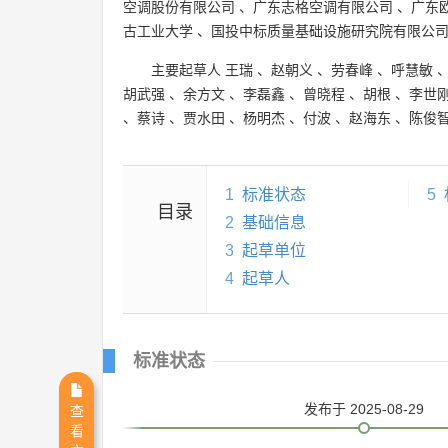
空调股份有限公司
、
广东志格空调有限公司
、
广东
古工业大学
、
国投中标质量基础设施研究院有限公
主要起草人
王瑞
、
赵朝义
、
劳春峰
、
呼慧敏
胡武强
、
余方文
、
李磊鑫
、
曾晓程
、
胡根
、
李世
、
蔡诗
、
贾水田
、
杨明杰
、
付波
、
赵海东
、
陈俊
1
标准状态
5
目录
2
基础信息
3
起草单位
4
起草人
标准状态
发布
于 2025-08-29
查
看