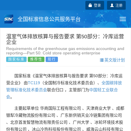
登录
注册
全国标准信息公共服务平台
Togg
navi
国家标准
行业标准
地方标准
温室气体排放核算与报告要求 第50部分：冷库运营
企业
Requirements of the greenhouse gas emissions accounting and
团体标准
企业标准
国际标准
reporting—Part 50: Cold store operating enterprise
国家标准
推荐性
现行
英文版计划
国外标准
技术委员会
国家标准《温室气体排放核算与报告要求 第50部分：冷库运
营企业》 由
TC119
（全国制冷标准化技术委员会）、
全国碳排放
管理标准化技术委员会
联合归口 ，主管部门为
中国轻工业联合
会
。
主要起草单位
华商国际工程有限公司
、
天津商业大学
、
成都
银犁冷藏物流股份有限公司
、
广东新供销天业冷链集团有限公司
、
北京首发智慧物流有限责任公司
、
广州大学
、
冰轮环境技术股
份有限公司
、
冰山冷热科技股份有限公司
、
威海云山科技有限公