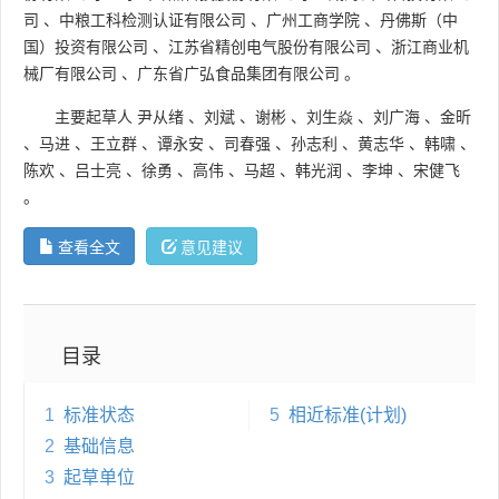
司
、
中粮工科检测认证有限公司
、
广州工商学院
、
丹佛斯（中
国）投资有限公司
、
江苏省精创电气股份有限公司
、
浙江商业机
械厂有限公司
、
广东省广弘食品集团有限公司
。
主要起草人
尹从绪
、
刘斌
、
谢彬
、
刘生焱
、
刘广海
、
金昕
、
马进
、
王立群
、
谭永安
、
司春强
、
孙志利
、
黄志华
、
韩啸
、
陈欢
、
吕士亮
、
徐勇
、
高伟
、
马超
、
韩光润
、
李坤
、
宋健飞
。
查看全文
意见建议
目录
1
标准状态
5
相近标准(计划)
2
基础信息
3
起草单位