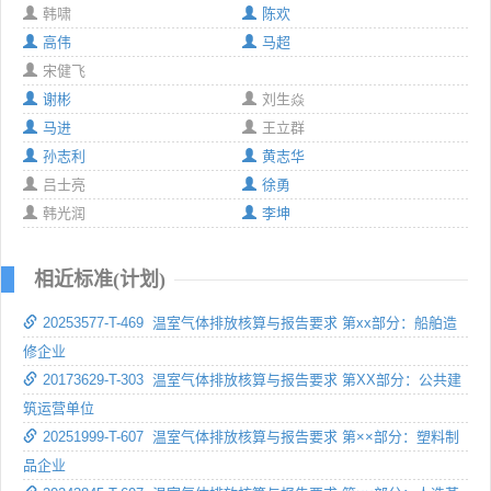
韩啸
陈欢
高伟
马超
宋健飞
谢彬
刘生焱
马进
王立群
孙志利
黄志华
吕士亮
徐勇
韩光润
李坤
相近标准(计划)
20253577-T-469 温室气体排放核算与报告要求 第xx部分：船舶造
修企业
20173629-T-303 温室气体排放核算与报告要求 第XX部分：公共建
筑运营单位
20251999-T-607 温室气体排放核算与报告要求 第××部分：塑料制
品企业