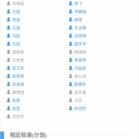
马坤茹
李飞
王斌
司春强
李波
杨萍
王波
王太峰
马超
沈炜琪
王烁
唐学平
梁振南
韩晓婉
王传奎
李俊明
武卫东
马益民
张亮亮
徐公虎
刘海波
陈拥军
康博强
吴冬夏
余燕
方凯
张宝
孙志利
刘忠宇
相近标准(计划)