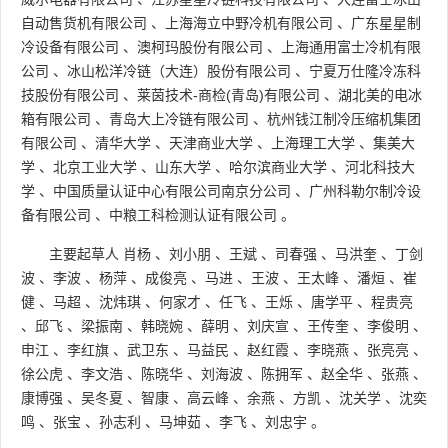
自动售货机有限公司
、
上海海立中野冷机有限公司
、
广东星星制
冷设备有限公司
、
澳柯玛股份有限公司
、
上海通用富士冷机有限
公司
、
冰山松洋冷链（大连）股份有限公司
、
宁夏万仕隆冷冻科
技股份有限公司
、
莱茵技术-商检(青岛)有限公司
、
湖北美的电冰
箱有限公司
、
青岛大上冷链有限公司
、
杭州钱江制冷压缩机集团
有限公司
、
清华大学
、
天津商业大学
、
上海理工大学
、
集美大
学
、
北京工业大学
、
山东大学
、
哈尔滨商业大学
、
河北科技大
学
、
中国质量认证中心有限公司南京分公司
、
广州科勒尔制冷设
备有限公司
、
中粮工科检测认证有限公司
。
主要起草人
肖杨
、
刘小朋
、
王斌
、
司春强
、
马洪奎
、
丁剑
波
、
李波
、
杨萍
、
成俊亮
、
马进
、
王波
、
王太峰
、
潘烜
、
崔
健
、
马超
、
沈炜琪
、
何家才
、
任飞
、
王烁
、
唐学平
、
程贵亮
、
邱飞
、
梁振南
、
韩晓婉
、
薛明
、
刘庆宣
、
王传奎
、
李俊明
、
申江
、
李红旗
、
武卫东
、
马益民
、
赵红霞
、
李晓燕
、
张亮亮
、
徐公虎
、
李文浩
、
陈晓华
、
刘海波
、
陈拥军
、
赵全华
、
张燕
、
康博强
、
吴冬夏
、
智康
、
高云峰
、
余燕
、
方凯
、
沈关学
、
沈奕
鸣
、
张宝
、
孙志利
、
马坤茹
、
李飞
、
刘忠宇
。