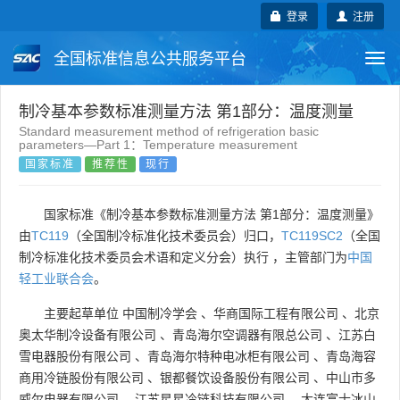
登录
注册
全国标准信息公共服务平台
Togg
navi
国家标准
行业标准
地方标准
制冷基本参数标准测量方法 第1部分：温度测量
Standard measurement method of refrigeration basic
parameters—Part 1：Temperature measurement
团体标准
企业标准
国际标准
国家标准
推荐性
现行
国外标准
技术委员会
国家标准《制冷基本参数标准测量方法 第1部分：温度测量》
由
TC119
（全国制冷标准化技术委员会）归口，
TC119SC2
（全国
制冷标准化技术委员会术语和定义分会）执行 ，主管部门为
中国
轻工业联合会
。
主要起草单位
中国制冷学会
、
华商国际工程有限公司
、
北京
奥太华制冷设备有限公司
、
青岛海尔空调器有限总公司
、
江苏白
雪电器股份有限公司
、
青岛海尔特种电冰柜有限公司
、
青岛海容
商用冷链股份有限公司
、
银都餐饮设备股份有限公司
、
中山市多
威尔电器有限公司
、
江苏星星冷链科技有限公司
、
大连富士冰山