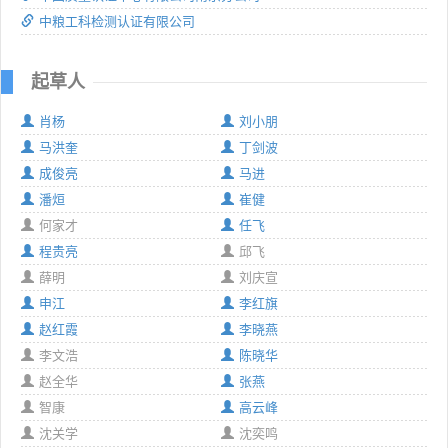
中粮工科检测认证有限公司
起草人
肖杨
刘小朋
马洪奎
丁剑波
成俊亮
马进
潘烜
崔健
何家才
任飞
程贵亮
邱飞
薛明
刘庆宣
申江
李红旗
赵红霞
李晓燕
李文浩
陈晓华
赵全华
张燕
智康
高云峰
沈关学
沈奕鸣