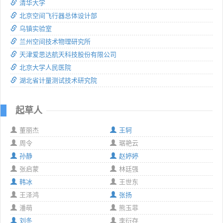
清华大学
北京空间飞行器总体设计部
乌镇实验室
兰州空间技术物理研究所
天津爱思达航天科技股份有限公司
北京大学人民医院
湖北省计量测试技术研究院
起草人
董丽杰
王轲
周令
琚艳云
孙静
赵婷婷
张启蒙
林廷强
韩冰
王世东
王泽鸿
张扬
潘萌
熊玉菲
刘冬
李衍存