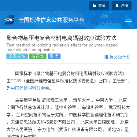
登录
注册
全国标准信息公共服务平台
Togg
navi
国家标准
行业标准
地方标准
聚合物基压电复合材料电离辐射效应试验方法
Test method of ionizing radiation effect for polymer-based
piezoelectric composites
团体标准
企业标准
国际标准
国家标准
推荐性
现行
英文版计划
国外标准
技术委员会
国家标准《聚合物基压电复合材料电离辐射效应试验方法》
由
TC39
（全国纤维增强塑料标准化技术委员会）归口 ，主管部门
为
中国建筑材料联合会
。
主要起草单位
武汉理工大学
、
清华大学
、
中南大学
、
北京
空间飞行器总体设计部
、
隆中实验室
、
乌镇实验室
、
武汉科技大
学
、
兰州空间技术物理研究所
、
中国科学院新疆理化技术研究所
、
天津爱思达航天科技股份有限公司
、
北京大学口腔医院
、
北京
大学人民医院
、
东方电气（武汉）核设备有限公司
、
湖北省计量
测试技术研究院
。