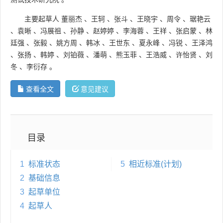
主要起草人
董丽杰
、
王轲
、
张斗
、
王晓宇
、
周令
、
琚艳云
、
袁晰
、
冯展祖
、
孙静
、
赵婷婷
、
李海蓉
、
王祥
、
张启蒙
、
林
廷强
、
张毅
、
姚方周
、
韩冰
、
王世东
、
夏永峰
、
冯锐
、
王泽鸿
、
张扬
、
韩婷
、
刘铂薇
、
潘萌
、
熊玉菲
、
王浩威
、
许怡贤
、
刘
冬
、
李衍存
。
查看全文
意见建议
目录
1
标准状态
5
相近标准(计划)
2
基础信息
3
起草单位
4
起草人