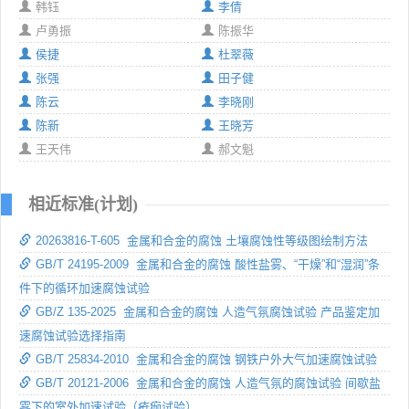
韩钰
李倩
卢勇振
陈振华
侯捷
杜翠薇
张强
田子健
陈云
李晓刚
陈新
王晓芳
王天伟
郝文魁
相近标准(计划)
20263816-T-605 金属和合金的腐蚀 土壤腐蚀性等级图绘制方法
GB/T 24195-2009 金属和合金的腐蚀 酸性盐雾、“干燥”和“湿润”条
件下的循环加速腐蚀试验
GB/Z 135-2025 金属和合金的腐蚀 人造气氛腐蚀试验 产品鉴定加
速腐蚀试验选择指南
GB/T 25834-2010 金属和合金的腐蚀 钢铁户外大气加速腐蚀试验
GB/T 20121-2006 金属和合金的腐蚀 人造气氛的腐蚀试验 间歇盐
雾下的室外加速试验（疮痂试验）