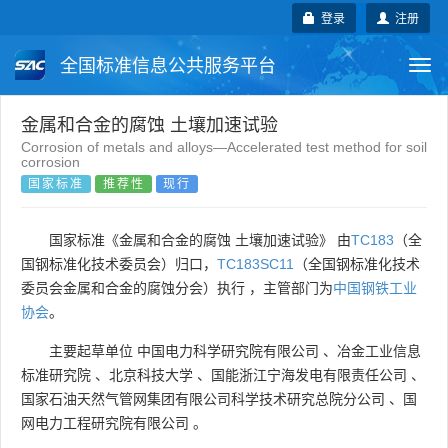
登录
注册
全国标准信息公共服务平台
Togg
navi
国家标准
行业标准
地方标准
金属和合金的腐蚀 土壤加速试验
Corrosion of metals and alloys—Accelerated test method for soil
corrosion
团体标准
企业标准
国际标准
国家标准
推荐性
现行
国外标准
技术委员会
国家标准《金属和合金的腐蚀 土壤加速试验》 由
TC183
（全
国钢标准化技术委员会）归口，
TC183SC11
（全国钢标准化技术
委员会金属和合金的腐蚀分会）执行 ，主管部门为
中国钢铁工业
协会
。
主要起草单位
中国电力科学研究院有限公司
、
冶金工业信息
标准研究院
、
北京科技大学
、
国能浙江宁海发电有限责任公司
、
国家石油天然气管网集团有限公司科学技术研究总院分公司
、
国
网电力工程研究院有限公司
。