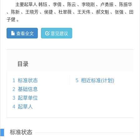
主要起草人
韩钰
、
李倩
、
陈云
、
李晓刚
、
卢勇振
、
陈振华
、
陈新
、
王晓芳
、
侯捷
、
杜翠薇
、
王天伟
、
郝文魁
、
张强
、
田
子健
。
查看全文
意见建议
目录
1
标准状态
5
相近标准(计划)
2
基础信息
3
起草单位
4
起草人
标准状态