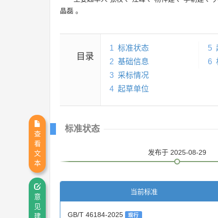
晶磊
。
1
标准状态
5
目录
2
基础信息
6
3
采标情况
4
起草单位
标准状态
查
看
发布
于 2025-08-29
文
本
当前标准
意
见
GB/T 46184-2025
建
现行