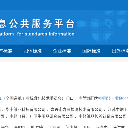
方标准
团体标准
企业标准
国际标准
国外标
1
（全国造纸工业标准化技术委员会）归口 ，主管部门为
中国轻工业联合
浙江华丰纸业科技有限公司
、
嘉兴市方圆检测技术有限公司
、
江苏中烟工
公司
、
中轻（晋江）卫生用品研究有限公司
、
中轻纸品检验认证有限公司
尹丽华
、
奎明红
、
叶春锋
、
江宣辰
、
邹小峰
、
尹巧
、
沃奇中
、
马洪生