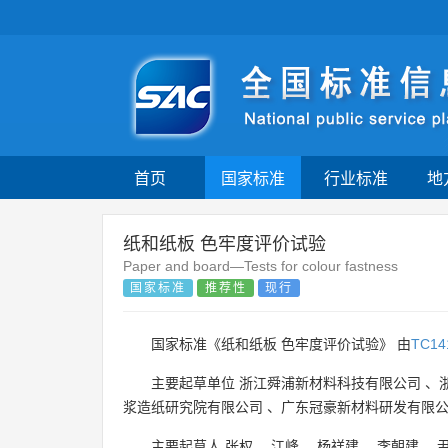
首页
国家标准
行业标准
地
纸和纸板 色牢度评价试验
Paper and board—Tests for colour fastness
国家标准
推荐性
现行
国家标准《纸和纸板 色牢度评价试验》 由
TC14
主要起草单位
浙江舜浦新材料科技有限公司
、
浆造纸研究院有限公司
、
广东冠豪新材料研发有限
主要起草人
张权
、
江峰
、
杨祥建
、
李朝建
、