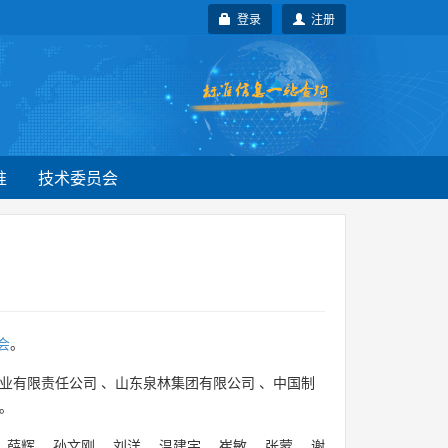
登录
注册
准
技术委员会
会
。
业有限责任公司
、
山东泉林集团有限公司
、
中国制
。
、
薛辉
、
孙文刚
、
刘洋
、
温建宇
、
崔敏
、
张蒙
、
谢