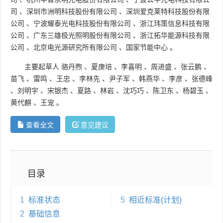
司
、
深圳市洲明科技股份有限公司
、
深圳爱克莱特科技股份有限
公司
、
宁波耀泰光电科技股份有限公司
、
浙江玮策信息科技有限
公司
、
广东三雄极光照明股份有限公司
、
浙江拓华能源科技有限
公司
、
北京电光源研究所有限公司
、
国家节能中心
。
主要起草人
骆丹煦
、
夏庚培
、
李喜明
、
周进盛
、
张云鹏
、
苗飞
、
雷鸣
、
王忠
、
李林先
、
尹子军
、
韩燕华
、
李彦
、
张德峰
、
刘明宇
、
宋银杰
、
夏路
、
林岩
、
沈巧巧
、
陈卫东
、
杨碧玉
、
黄代麒
、
王宠
。
查看全文
意见建议
目录
1
标准状态
5
相近标准(计划)
2
基础信息