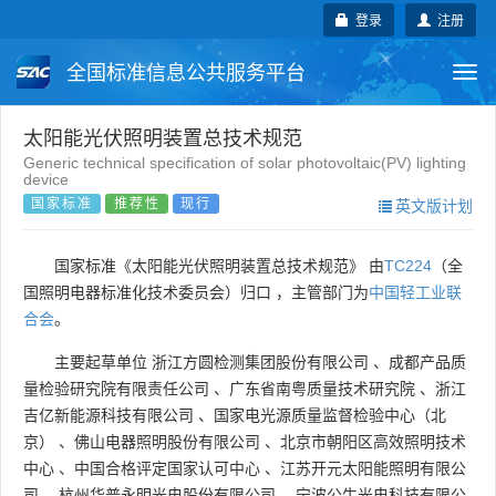
登录
注册
全国标准信息公共服务平台
Togg
navi
国家标准
行业标准
地方标准
太阳能光伏照明装置总技术规范
Generic technical specification of solar photovoltaic(PV) lighting
device
团体标准
企业标准
国际标准
国家标准
推荐性
现行
英文版计划
国外标准
技术委员会
国家标准《太阳能光伏照明装置总技术规范》 由
TC224
（全
国照明电器标准化技术委员会）归口 ，主管部门为
中国轻工业联
合会
。
主要起草单位
浙江方圆检测集团股份有限公司
、
成都产品质
量检验研究院有限责任公司
、
广东省南粤质量技术研究院
、
浙江
吉亿新能源科技有限公司
、
国家电光源质量监督检验中心（北
京）
、
佛山电器照明股份有限公司
、
北京市朝阳区高效照明技术
中心
、
中国合格评定国家认可中心
、
江苏开元太阳能照明有限公
司
、
杭州华普永明光电股份有限公司
、
宁波公牛光电科技有限公