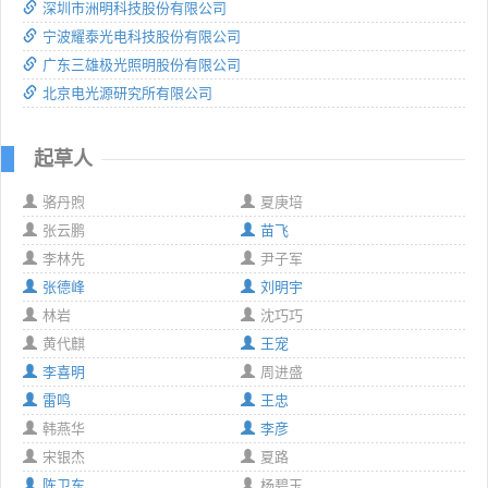
深圳市洲明科技股份有限公司
宁波耀泰光电科技股份有限公司
广东三雄极光照明股份有限公司
北京电光源研究所有限公司
起草人
骆丹煦
夏庚培
张云鹏
苗飞
李林先
尹子军
张德峰
刘明宇
林岩
沈巧巧
黄代麒
王宠
李喜明
周进盛
雷鸣
王忠
韩燕华
李彦
宋银杰
夏路
陈卫东
杨碧玉