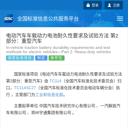
登录
注册
全国标准信息公共服务平台
Togg
navi
国家标准
行业标准
地方标准
电动汽车车载动力电池耐久性要求及试验方法 第2
部分：重型汽车
In-vehicle traction battery durability requirements and test
团体标准
企业标准
国际标准
methods for electric vehicles—Part 2: Heavy-duty vehicles
国家标准项目
制定
推荐性
国外标准
技术委员会
国家标准项目《电动汽车车载动力电池耐久性要求及试验方法
第2部分：重型汽车》由
TC114
（全国汽车标准化技术委员会）归
口，
TC114SC27
（全国汽车标准化技术委员会电动车辆分会）执
行 ，主管部门为
工业和信息化部
。
主要起草单位
中国汽车技术研究中心有限公司
、
一汽解放汽
车有限公司
、
郑州宇通集团有限公司
。