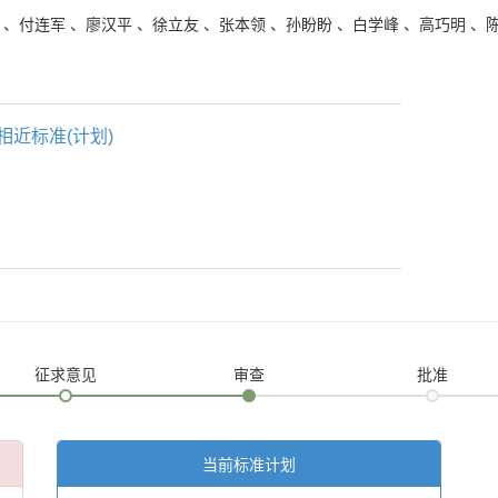
、
付连军
、
廖汉平
、
徐立友
、
张本领
、
孙盼盼
、
白学峰
、
高巧明
、
相近标准(计划)
征求意见
审查
批准
当前标准计划