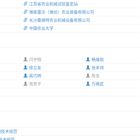
江苏省农业机械试验鉴定站
潍柴雷沃（潍坊）农业装备有限公司
长沙桑铼特农业机械设备有限公司
中国农业大学
闫宇翔
畅雄勃
徐立友
张本领
高巧明
陈圣
周贵平
万继武
通用技术规范
价技术规范