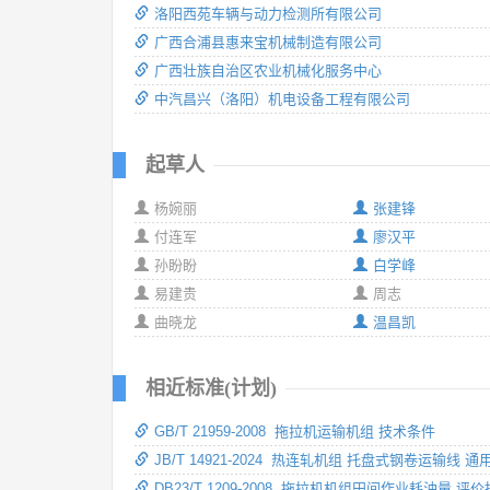
洛阳西苑车辆与动力检测所有限公司
广西合浦县惠来宝机械制造有限公司
广西壮族自治区农业机械化服务中心
中汽昌兴（洛阳）机电设备工程有限公司
起草人
杨婉丽
张建锋
付连军
廖汉平
孙盼盼
白学峰
易建贵
周志
曲晓龙
温昌凯
相近标准(计划)
GB/T 21959-2008 拖拉机运输机组 技术条件
JB/T 14921-2024 热连轧机组 托盘式钢卷运输线 
DB23/T 1209-2008 拖拉机机组田间作业耗油量 评