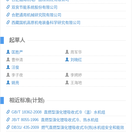
双良节能系统股份有限公司
合肥通用机械研究院有限公司
西藏国机高原机电装备科学研究有限公司
起草人
匡胜严
周军华
曹仲清
刘晓红
汪俊
李子夜
李娉婷
姚亮
王海地
相近标准(计划)
GB/T 18362-2008 直燃型溴化锂吸收式冷（温）水机组
JB/T 8055-1996 直燃型溴化锂吸收式冷、热水机组
DB31/ 435-2009 燃气直燃型溴化锂吸收式冷(热)水机组安全和能效