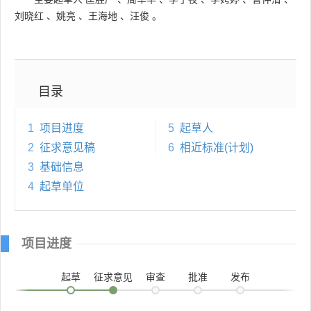
刘晓红
、
姚亮
、
王海地
、
汪俊
。
目录
1
项目进度
5
起草人
2
征求意见稿
6
相近标准(计划)
3
基础信息
4
起草单位
项目进度
起草
征求意见
审查
批准
发布