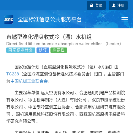
登录
注册
全国标准信息公共服务平台
Togg
navi
国家标准
行业标准
地方标准
直燃型溴化锂吸收式冷（温）水机组
Direct-fired lithium bromide absorption water chiller （heater）
国家标准计划
修订
推荐性
团体标准
企业标准
国际标准
国外标准
技术委员会
国家标准计划《直燃型溴化锂吸收式冷（温）水机组》由
TC238
（全国冷冻空调设备标准化技术委员会）归口 ，主管部门
为
中国机械工业联合会
。
主要起草单位
远大空调有限公司
、
合肥通用机电产品检测院
有限公司
、
冰山松洋制冷（大连）有限公司
、
双良节能系统股份
有限公司
、
中国制冷空调工业协会
、
合肥通用机械研究院有限公
司
、
国机通用机械科技股份有限公司
、
西藏国机高原机电装备科
学研究有限公司
。
主要起草人
匡胜严
、
周军华
、
李子夜
、
李娉婷
、
曹仲清
、