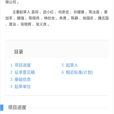
限公司
。
主要起草人
袁闯
、
武小红
、
何彦忠
、
孙珊珊
、
陈汝昌
、
蔡
加军
、
滕强
、
陈晓伟
、
林欣龙
、
朱勇
、
陈静
、
徐国庆
、
魏志国
、
曾治
、
张晓辉
、
张义良
。
目录
1
项目进度
5
起草人
2
征求意见稿
6
相近标准(计划)
3
基础信息
4
起草单位
项目进度