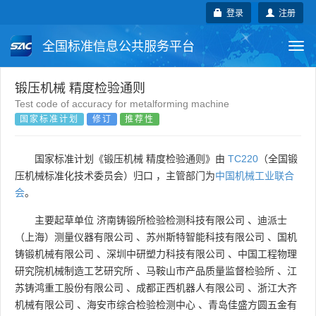
登录
注册
全国标准信息公共服务平台
Togg
navi
国家标准
行业标准
地方标准
锻压机械 精度检验通则
Test code of accuracy for metalforming machine
国家标准计划
修订
推荐性
团体标准
企业标准
国际标准
国外标准
技术委员会
国家标准计划《锻压机械 精度检验通则》由
TC220
（全国锻
压机械标准化技术委员会）归口 ，主管部门为
中国机械工业联合
会
。
主要起草单位
济南铸锻所检验检测科技有限公司
、
迪派士
（上海）测量仪器有限公司
、
苏州斯特智能科技有限公司
、
国机
铸锻机械有限公司
、
深圳中研塑力科技有限公司
、
中国工程物理
研究院机械制造工艺研究所
、
马鞍山市产品质量监督检验所
、
江
苏铸鸿重工股份有限公司
、
成都正西机器人有限公司
、
浙江大齐
机械有限公司
、
海安市综合检验检测中心
、
青岛佳盛方圆五金有