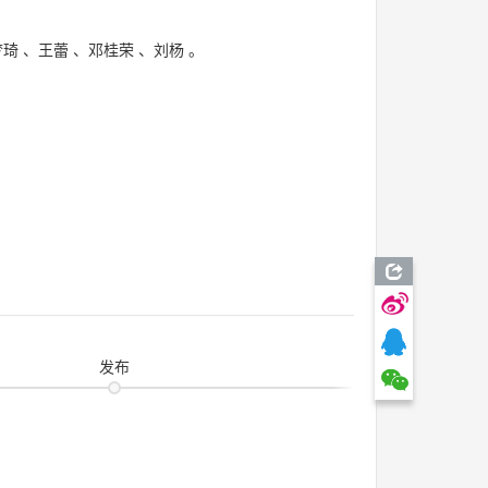
梦琦
、
王蕾
、
邓桂荣
、
刘杨
。
发布