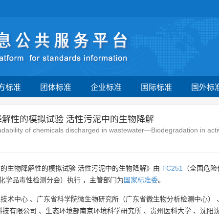
方标准
团体标准
企业标准
国际标准
国外标
降解性的模拟试验 活性污泥中的生物降解
dability of chemicals discharged in wastewater—Biodegradation in act
质的生物降解性的模拟试验 活性污泥中的生物降解》由
TC251
（全国危险
化学品毒性检测分会）执行 ，主管部门为
国家标准委
。
理技术中心
、
广东省科学院微生物研究所（广东省微生物分析检测中心）
科技有限公司
、
生态环境部南京环境科学研究所
、
贵州医科大学
、
沈阳