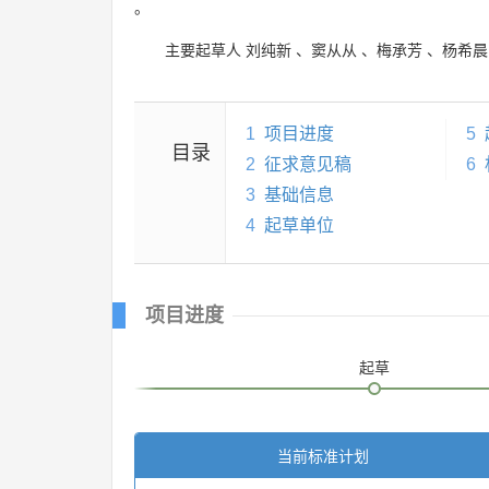
。
主要起草人
刘纯新
、
窦从从
、
梅承芳
、
杨希晨
1
项目进度
5
目录
2
征求意见稿
6
3
基础信息
4
起草单位
项目进度
起草
当前标准计划