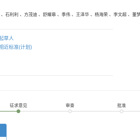
、
石利利
、
方茂迪
、
舒耀皋
、
季伟
、
王泽华
、
杨海荣
、
李文超
、
董
起草人
相近标准(计划)
征求意见
审查
批准