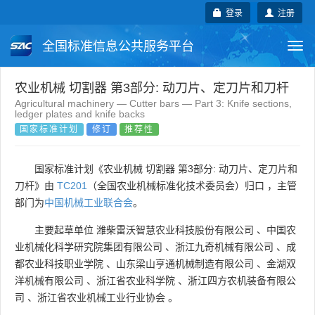
登录
注册
全国标准信息公共服务平台
Togg
navi
国家标准
行业标准
地方标准
农业机械 切割器 第3部分: 动刀片、定刀片和刀杆
Agricultural machinery — Cutter bars — Part 3: Knife sections,
ledger plates and knife backs
团体标准
企业标准
国际标准
国家标准计划
修订
推荐性
国外标准
技术委员会
国家标准计划《农业机械 切割器 第3部分: 动刀片、定刀片和
刀杆》由
TC201
（全国农业机械标准化技术委员会）归口 ，主管
部门为
中国机械工业联合会
。
主要起草单位
潍柴雷沃智慧农业科技股份有限公司
、
中国农
业机械化科学研究院集团有限公司
、
浙江九奇机械有限公司
、
成
都农业科技职业学院
、
山东梁山亨通机械制造有限公司
、
金湖双
洋机械有限公司
、
浙江省农业科学院
、
浙江四方农机装备有限公
司
、
浙江省农业机械工业行业协会
。