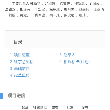
主要起草人
韩新华
、
吕树盛
、
徐黎婷
、
邵新忠
、
孟凤云
、
周路双
、
郑连有
、
叶宏宝
、
陈鹿冰
、
郑月男
、
赵丽伟
、
王亚飞
、
刘昕
、
黄淑元
、
肖军波
、
闫一凡
、
胡忠强
、
张琦
。
目录
1
项目进度
5
起草人
2
征求意见稿
6
相近标准(计划)
3
基础信息
4
起草单位
项目进度
起草
征求意见
审查
批准
发布