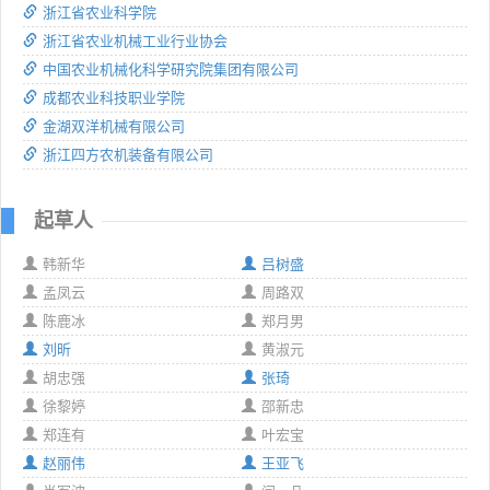
浙江省农业科学院
浙江省农业机械工业行业协会
中国农业机械化科学研究院集团有限公司
成都农业科技职业学院
金湖双洋机械有限公司
浙江四方农机装备有限公司
起草人
韩新华
吕树盛
孟凤云
周路双
陈鹿冰
郑月男
刘昕
黄淑元
胡忠强
张琦
徐黎婷
邵新忠
郑连有
叶宏宝
赵丽伟
王亚飞