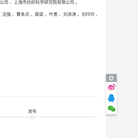
公司
、
上海市纺织科学研究院有限公司
。
、
沈强
、
曹本贞
、
薛梁
、
叶勇
、
刘添涛
、
刘玲玲
、
发布