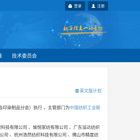
登录
注册
准
技术委员会
英文版计划
会印染制品分会）执行 ，主管部门为
中国纺织工业联
织科技有限公司
、
愉悦家纺有限公司
、
广东溢达纺织
公司
、
杭州浩然纺织科技有限公司
、
佛山市精度纺