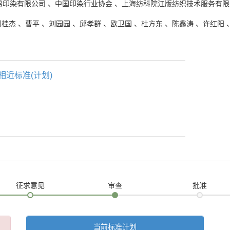
男印染有限公司
、
中国印染行业协会
、
上海纺科院江版纺织技术服务有限
刘桂杰
、
曹平
、
刘园园
、
邱孝群
、
欧卫国
、
杜方东
、
陈鑫涛
、
许红阳
相近标准(计划)
征求意见
审查
批准
当前标准计划