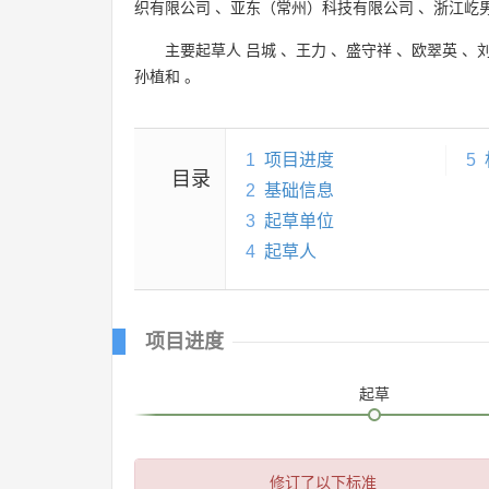
织有限公司
、
亚东（常州）科技有限公司
、
浙江屹
主要起草人
吕城
、
王力
、
盛守祥
、
欧翠英
、
孙植和
。
1
项目进度
5
目录
2
基础信息
3
起草单位
4
起草人
项目进度
起草
修订了以下标准