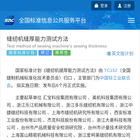
登录
注册
全国标准信息公共服务平台
Togg
navi
国家标准
行业标准
地方标准
缝纫机缝厚能力测试方法
Test method of sewing machine's sewing thickness
国家标准计划
修订
推荐性
英文版计划
团体标准
企业标准
国际标准
国外标准
技术委员会
国家标准计划《缝纫机缝厚能力测试方法》由
TC152
（全国
缝制机械标准化技术委员会）归口 ，主管部门为
中国轻工业联合
会
。 拟实施日期：发布后6个月正式实施。
主要起草单位
汇宝科技集团有限公司
、
美机科技集团有限公
司
、
浙江乐江机械有限公司
、
浙江多乐缝纫机有限公司
、
浙江中
捷缝纫科技有限公司
、
上海市缝纫机研究所有限公司
、
西安标准
工业股份有限公司
、
杰克科技股份有限公司
、
浙江大豪科技有限
公司
、
台州市产品质量安全检测研究院
、
台州市计量技术研究院
、
上海富山精密机械科技有限公司
、
浙江爱柯美缝纫机有限公司