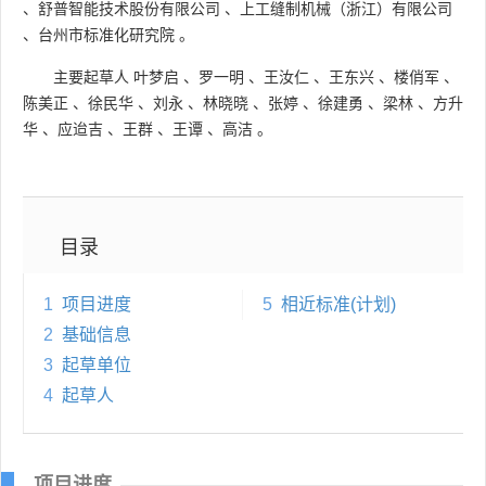
、
舒普智能技术股份有限公司
、
上工缝制机械（浙江）有限公司
、
台州市标准化研究院
。
主要起草人
叶梦启
、
罗一明
、
王汝仁
、
王东兴
、
楼俏军
、
陈美正
、
徐民华
、
刘永
、
林晓晓
、
张婷
、
徐建勇
、
梁林
、
方升
华
、
应迨吉
、
王群
、
王谭
、
高洁
。
目录
1
项目进度
5
相近标准(计划)
2
基础信息
3
起草单位
4
起草人
项目进度