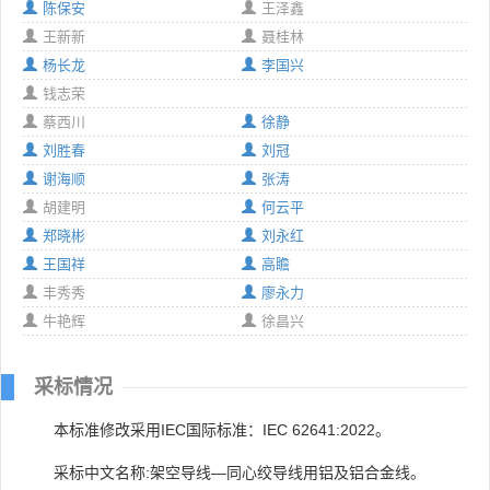
陈保安
王泽鑫
王新新
聂桂林
杨长龙
李国兴
钱志荣
蔡西川
徐静
刘胜春
刘冠
谢海顺
张涛
胡建明
何云平
郑晓彬
刘永红
王国祥
高瞻
丰秀秀
廖永力
牛艳辉
徐昌兴
采标情况
本标准修改采用IEC国际标准：IEC 62641:2022。
采标中文名称:架空导线—同心绞导线用铝及铝合金线。