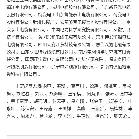
锡江南电缆有限公司
、
杭州电缆股份有限公司
、
广东新亚光电缆
股份有限公司
、
特变电工山东鲁能泰山电缆有限公司
、
特变电工
股份有限公司新疆线缆厂
、
云南多宝电缆集团股份有限公司
、
重
庆泰山电缆有限公司
、
中国电力科学研究院有限公司
、
安徽宇测
技术有限公司
、
黄冈兴和电线电缆有限公司
、
常州特发华银电线
电缆有限公司
、
四川天府江东科技有限公司
、
焦作汉河电缆有限
公司
、
山东亨旺特导线缆有限公司
、
南方电网科学研究院有限责
任公司
、
国网辽宁省电力有限公司电力科学研究院
、
保定京阳立
津线缆制造有限公司
、
辽宁中兴线缆有限公司
、
湖南力通恒裕电
缆科技有限公司
。
主要起草人
张永甲
、
秦凯
、
蔡西川
、
徐静
、
缪姚军
、
吴松
梅
、
刘胜春
、
刘冠
、
施海峰
、
王军棋
、
谢海顺
、
张涛
、
张中华
、
皇甫富莲
、
胡建明
、
何云平
、
星守疆
、
张金玉
、
郑晓彬
、
刘
永红
、
陈保安
、
王泽鑫
、
王国祥
、
高瞻
、
王新新
、
聂桂林
、
丰
秀秀
、
廖永力
、
杨长龙
、
李国兴
、
牛艳辉
、
徐昌兴
、
钱志荣
。