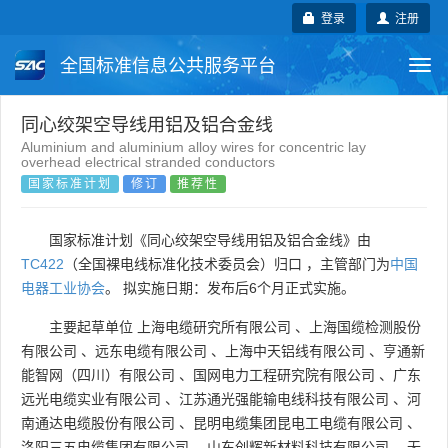
登录
注册
全国标准信息公共服务平台
Togg
navi
国家标准
行业标准
地方标准
同心绞架空导线用铝及铝合金线
Aluminium and aluminium alloy wires for concentric lay
overhead electrical stranded conductors
团体标准
企业标准
国际标准
国家标准计划
修订
推荐性
国外标准
技术委员会
国家标准计划《同心绞架空导线用铝及铝合金线》由
TC422
（全国裸电线标准化技术委员会）归口 ，主管部门为
中国
电器工业协会
。 拟实施日期：发布后6个月正式实施。
主要起草单位
上海电缆研究所有限公司
、
上海国缆检测股份
有限公司
、
远东电缆有限公司
、
上海中天铝线有限公司
、
亨通新
能智网（四川）有限公司
、
国网电力工程研究院有限公司
、
广东
远光电缆实业有限公司
、
江苏通光强能输电线科技有限公司
、
河
南通达电缆股份有限公司
、
昆明电缆集团昆电工电缆有限公司
、
洛阳三五电缆集团有限公司
、
山东创辉新材料科技有限公司
、
无