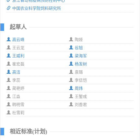
浙江省动物疫病预防控制中心
中国农业科学院饲料研究所
起草人
高云峰
陶娅
王云龙
谷旭
王威利
梁海军
崔宏磊
杨发树
高洁
袁璐
李蕊
李佶恺
蔺艳婷
周炜
江淼
王錾彧
韩明雪
刘香君
杜雪莉
相近标准(计划)