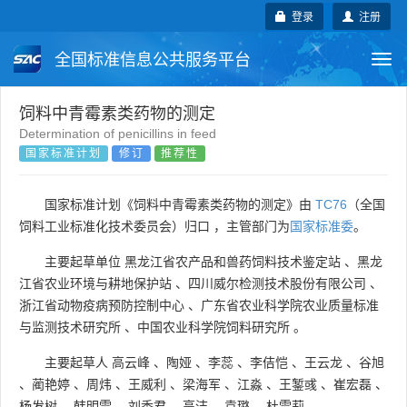
登录
注册
全国标准信息公共服务平台
Togg
navi
国家标准
行业标准
地方标准
饲料中青霉素类药物的测定
Determination of penicillins in feed
国家标准计划
修订
推荐性
团体标准
企业标准
国际标准
国外标准
技术委员会
国家标准计划《饲料中青霉素类药物的测定》由
TC76
（全国
饲料工业标准化技术委员会）归口 ，主管部门为
国家标准委
。
主要起草单位
黑龙江省农产品和兽药饲料技术鉴定站
、
黑龙
江省农业环境与耕地保护站
、
四川威尔检测技术股份有限公司
、
浙江省动物疫病预防控制中心
、
广东省农业科学院农业质量标准
与监测技术研究所
、
中国农业科学院饲料研究所
。
主要起草人
高云峰
、
陶娅
、
李蕊
、
李佶恺
、
王云龙
、
谷旭
、
蔺艳婷
、
周炜
、
王威利
、
梁海军
、
江淼
、
王錾彧
、
崔宏磊
、
杨发树
、
韩明雪
、
刘香君
、
高洁
、
袁璐
、
杜雪莉
。