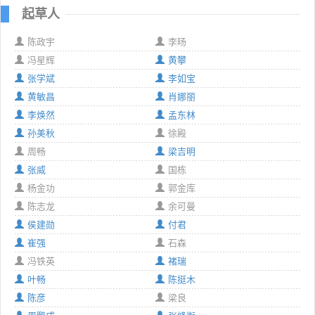
起草人
陈政宇
李旸
冯星辉
黄攀
张学斌
李如宝
黄敏昌
肖娜丽
李焕然
孟东林
孙美秋
徐殿
周畅
梁吉明
张威
国栋
杨金功
郭金库
陈志龙
余可曼
侯建勋
付君
崔强
石森
冯铁英
褚瑞
叶畅
陈挺木
陈彦
梁良