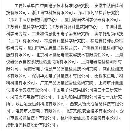
主要起草单位
中国电子技术标准化研究院
、
安徽中认倍佳科
技有限公司
、
浙江诺益科技有限公司
、
深圳市药品检验研究院
（深圳市医疗器械检测中心）
、
厦门海诺达科学仪器有限公司
、
江苏省计量科学研究院（江苏省能源计量数据中心）
、
中国计量
科学研究院
、
工业和信息化部电子第五研究所
、
奥尔托射频科技
（上海）有限公司
、
福建省计量科学研究院
、
福建省特种设备检
验研究院
、
厦门市产品质量监督检验院
、
广州赛宝计量检测中心
服务有限公司
、
北京科环世纪电磁兼容技术有限责任公司
、
上海
仪器仪表自控系统检验测试所有限公司
、
上海电器设备检测所有
限公司
、
河南省电子信息产品质量检验技术研究院
、
威凯检测技
术有限公司
、
深圳华太电子测量技术有限公司
、
无锡敬仁电子材
料科技有限公司
、
广东产品质量监督检验研究院
、
上海市计量测
试技术研究院有限公司
、
中国电子科技集团公司第三十三研究所
、
河南天海电器有限公司
、
中国船舶集团有限公司第七一九研究
所
、
陕西凌云恒创科技有限公司
、
西安大衡天成信息科技有限公
司
、
淮安市文善电子有限公司
、
北京铂联安全技术有限公司
、
深
圳市鑫龙通信技术有限公司
、
杭州平治信息技术股份有限公司
、
成都旭光科技股份有限公司
。