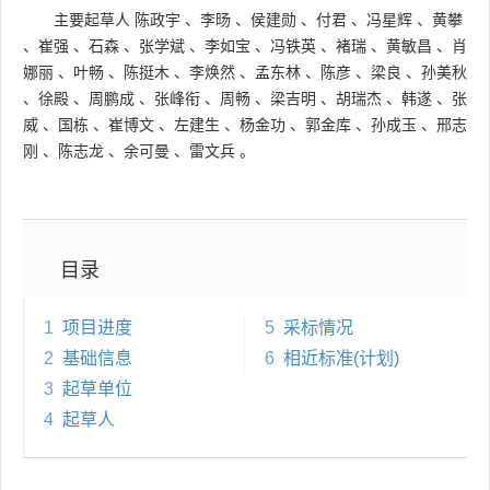
主要起草人
陈政宇
、
李旸
、
侯建勋
、
付君
、
冯星辉
、
黄攀
、
崔强
、
石森
、
张学斌
、
李如宝
、
冯铁英
、
褚瑞
、
黄敏昌
、
肖
娜丽
、
叶畅
、
陈挺木
、
李焕然
、
孟东林
、
陈彦
、
梁良
、
孙美秋
、
徐殿
、
周鹏成
、
张峰衔
、
周畅
、
梁吉明
、
胡瑞杰
、
韩遂
、
张
威
、
国栋
、
崔博文
、
左建生
、
杨金功
、
郭金库
、
孙成玉
、
邢志
刚
、
陈志龙
、
余可曼
、
雷文兵
。
目录
1
项目进度
5
采标情况
2
基础信息
6
相近标准(计划)
3
起草单位
4
起草人