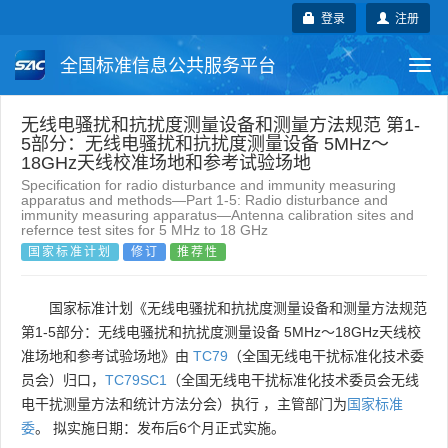
登录
注册
全国标准信息公共服务平台
Togg
navi
国家标准
行业标准
地方标准
无线电骚扰和抗扰度测量设备和测量方法规范 第1-
5部分：无线电骚扰和抗扰度测量设备 5MHz～
18GHz天线校准场地和参考试验场地
团体标准
企业标准
国际标准
Specification for radio disturbance and immunity measuring
apparatus and methods—Part 1-5: Radio disturbance and
immunity measuring apparatus—Antenna calibration sites and
国外标准
技术委员会
refernce test sites for 5 MHz to 18 GHz
国家标准计划
修订
推荐性
国家标准计划《无线电骚扰和抗扰度测量设备和测量方法规范
第1-5部分：无线电骚扰和抗扰度测量设备 5MHz～18GHz天线校
准场地和参考试验场地》由
TC79
（全国无线电干扰标准化技术委
员会）归口，
TC79SC1
（全国无线电干扰标准化技术委员会无线
电干扰测量方法和统计方法分会）执行 ，主管部门为
国家标准
委
。 拟实施日期：发布后6个月正式实施。