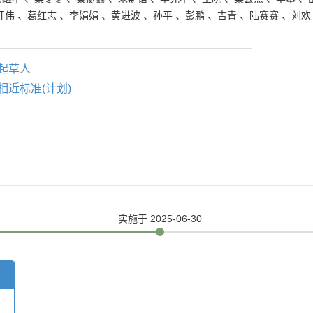
开伟
、
葛红志
、
李娟娟
、
黄进波
、
孙平
、
彭鹏
、
吉青
、
陆赛赛
、
刘欢
起草人
相近标准(计划)
实施
于 2025-06-30