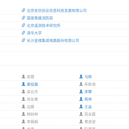
北京安信创业信息科技发展有限公司
国家救援消防局
北京遥测技术研究所
清华大学
长沙金维集成电路股份有限公司
袁蓉
马辉
秦挺鑫
朱斯语
梁云杰
李攀
徐友果
蒋林
边路
王淼
柳树林
苑永霞
李娟娟
黄进波