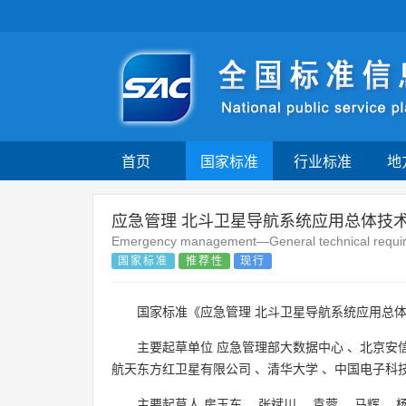
首页
国家标准
行业标准
地
应急管理 北斗卫星导航系统应用总体技
Emergency management—General technical requireme
国家标准
推荐性
现行
国家标准《应急管理 北斗卫星导航系统应用总体
主要起草单位
应急管理部大数据中心
、
北京安
航天东方红卫星有限公司
、
清华大学
、
中国电子科
主要起草人
房玉东
、
张斌川
、
袁蓉
、
马辉
、