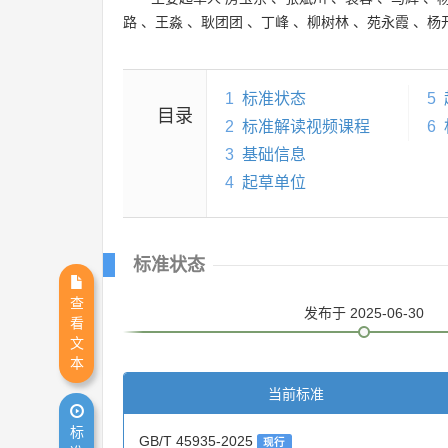
路
、
王淼
、
耿团团
、
丁峰
、
柳树林
、
苑永霞
、
杨
1
标准状态
5
目录
2
标准解读视频课程
6
3
基础信息
4
起草单位
标准状态
查
发布
于 2025-06-30
看
文
本
当前标准
标
GB/T 45935-2025
现行