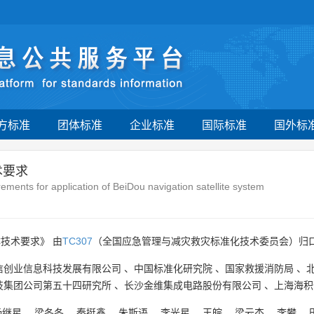
方标准
团体标准
企业标准
国际标准
国外标
术要求
nts for application of BeiDou navigation satellite system
技术要求》 由
TC307
（全国应急管理与减灾救灾标准化技术委员会）归口
信创业信息科技发展有限公司
、
中国标准化研究院
、
国家救援消防局
、
技集团公司第五十四研究所
、
长沙金维集成电路股份有限公司
、
上海海积
杨继星
、
梁冬冬
、
秦挺鑫
、
朱斯语
、
李光星
、
王皖
、
梁云杰
、
李攀
、