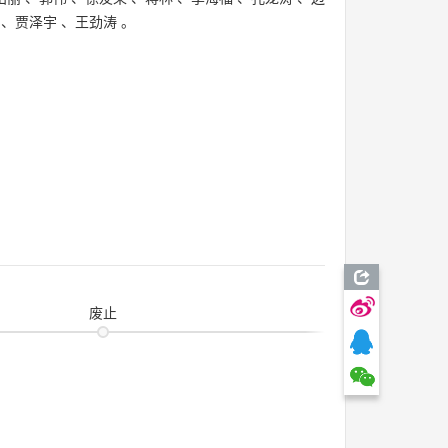
、
贾泽宇
、
王劲涛
。
废止