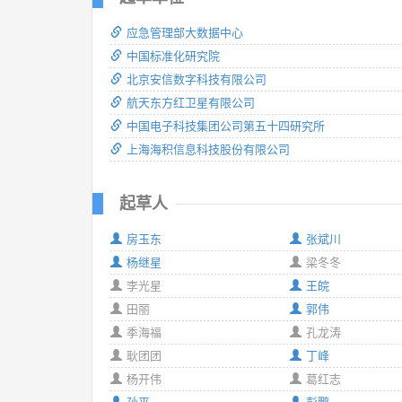
应急管理部大数据中心
中国标准化研究院
北京安信数字科技有限公司
航天东方红卫星有限公司
中国电子科技集团公司第五十四研究所
上海海积信息科技股份有限公司
起草人
房玉东
张斌川
杨继星
梁冬冬
李光星
王皖
田丽
郭伟
季海福
孔龙涛
耿团团
丁峰
杨开伟
葛红志