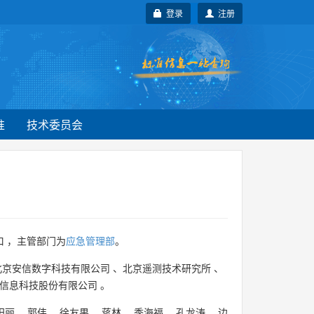
登录
注册
准
技术委员会
 ，主管部门为
应急管理部
。
北京安信数字科技有限公司
、
北京遥测技术研究所
、
信息科技股份有限公司
。
田丽
、
郭伟
、
徐友果
、
蒋林
、
季海福
、
孔龙涛
、
边