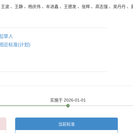
、
王波
、
王静
、
杨庆伟
、
牟进鑫
、
王德发
、
张辉
、
高志强
、
吴丹丹
、
起草人
相近标准(计划)
实施
于 2026-01-01
当前标准