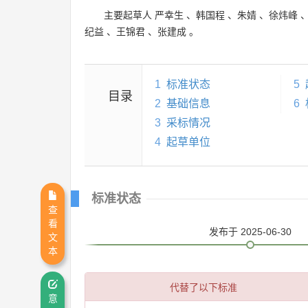
主要起草人
严幸生
、
韩国程
、
朱婧
、
徐炜峰
纪益
、
王锦君
、
张建成
。
1
标准状态
5
目录
2
基础信息
6
3
采标情况
4
起草单位
标准状态
查
看
发布
于 2025-06-30
文
本
代替了以下标准
意