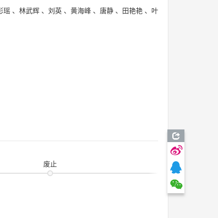
彭瑶
、
林武辉
、
刘英
、
黄海峰
、
唐静
、
田艳艳
、
叶
废止