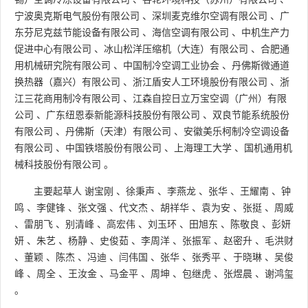
宁波奥克斯电气股份有限公司
、
深圳麦克维尔空调有限公司
、
广
东芬尼克兹节能设备有限公司
、
海信空调有限公司
、
中机生产力
促进中心有限公司
、
冰山松洋压缩机（大连）有限公司
、
合肥通
用机械研究院有限公司
、
中国制冷空调工业协会
、
丹佛斯微通道
换热器（嘉兴）有限公司
、
浙江盾安人工环境股份有限公司
、
浙
江三花商用制冷有限公司
、
江森自控日立万宝空调（广州）有限
公司
、
广东纽恩泰新能源科技股份有限公司
、
双良节能系统股份
有限公司
、
丹佛斯（天津）有限公司
、
安徽美乐柯制冷空调设备
有限公司
、
中国铁塔股份有限公司
、
上海理工大学
、
国机通用机
械科技股份有限公司
。
主要起草人
谢宝刚
、
徐秉声
、
李燕龙
、
张华
、
王耀南
、
钟
鸣
、
李健锋
、
张文强
、
代文杰
、
胡祥华
、
袁为安
、
张挺
、
周威
、
雷朋飞
、
别清峰
、
高宏伟
、
刘玉环
、
田旭东
、
陈敬良
、
彭妍
妍
、
朱艺
、
杨静
、
史俊茹
、
李周洋
、
张振军
、
赵密升
、
毛洪财
、
董颖
、
陈杰
、
冯迪
、
闫伟国
、
张华
、
张秀平
、
于晓琳
、
吴俊
峰
、
周全
、
王汝金
、
马金平
、
周坤
、
包继虎
、
张煜晨
、
谢鸿玺
。