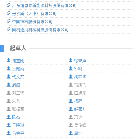
广东纽恩泰新能源科技股份有限公司
丹佛斯（天津）有限公司
中国铁塔股份有限公司
国机通用机械科技股份有限公司
起草人
谢宝刚
徐秉声
王耀南
钟鸣
代文杰
胡祥华
周威
雷朋飞
刘玉环
田旭东
朱艺
杨静
张振军
赵密升
陈杰
冯迪
于晓琳
吴俊峰
马金平
周坤