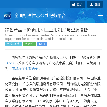
登录
注册
全国标准信息公共服务平台
Togg
navi
国家标准
行业标准
地方标准
绿色产品评价 商用和工业用制冷与空调设备
Green product assessment—Refrigeration and air conditioning
equipment for commercial and industrial use
团体标准
企业标准
国际标准
国家标准
推荐性
现行
国外标准
技术委员会
国家标准《绿色产品评价 商用和工业用制冷与空调设备》 由
TC238
（全国冷冻空调设备标准化技术委员会）归口 ，主管部门
为
中国机械工业联合会
。
主要起草单位
合肥通用机电产品检测院有限公司
、
中国标准
化研究院
、
广东美的暖通设备有限公司
、
珠海格力电器股份有限
公司
、
中国电信股份有限公司采购供应链管理中心
、
大金（中
国）投资有限公司
、
广东美的制冷设备有限公司
、
青岛海信日立
空调系统有限公司
、
TCL空调器（中山）有限公司
、
约克（无
锡）空调冷冻设备有限公司
、
谷轮环境科技（苏州）有限公司
、