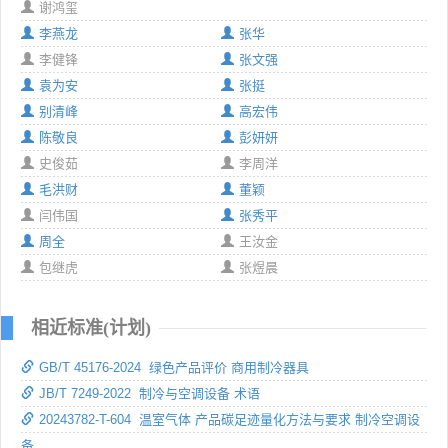
谢鸿玺
李燕龙
张华
李健锋
张文强
袁为安
张挺
别清峰
高宏伟
陈敬良
彭妍妍
史俊茹
李周洋
毛洪财
董颖
闫伟国
张秀平
周全
王汝金
包继虎
张煜晨
相近标准(计划)
GB/T 45176-2024 绿色产品评价 商用制冷器具
JB/T 7249-2022 制冷与空调设备 术语
20243782-T-604 温室气体 产品碳足迹量化方法与要求 制冷空调设
备