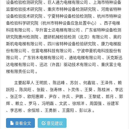
设备检验检测研究院
、
巨人通力电梯有限公司
、
上海市特种设备
监督检验技术研究院
、
重庆市特种设备检测研究院
、
河南省特种
设备检验技术研究院
、
宁夏特种设备检验检测院
、
杭州市特种设
备检验科学研究院（杭州市特种设备应急处置中心）
、
西子电梯
科技有限公司
、
华升富士达电梯有限公司
、
广东省特种设备检测
研究院惠州检测院
、
建研机械检验检测（北京）有限公司
、
奥的
斯机电电梯有限公司
、
四川省特种设备检验研究院
、
康力电梯股
份有限公司
、
住富电梯科技有限公司
、
宁波申菱机电科技股份有
限公司
、
广东铃木电梯有限公司
、
通祐电梯有限公司
、
沃克斯迅
达电梯有限公司
、
迅达（许昌）驱动技术有限公司
、
重庆富士电
梯有限责任公司
。
主要起草人
王明凯
、
陈远峰
、
苏剑
、
何鑫铭
、
王泽伟
、
赖
跃阳
、
陈凤旺
、
张毅
、
张寿林
、
卜灵伟
、
王葵
、
陈桂洲
、
李远
、
张正华
、
欧阳惠卿
、
尹存
、
许兵
、
尹鹏
、
王黎斌
、
郎月
、
郭
辉
、
赖立
、
罗马
、
冯明磊
、
文武
、
徐旭洋
、
周国强
、
谷建军
、
李志彬
、
余恒旭
、
王勇新
、
王露阳
、
彭以泳
。
查看全文
意见建议