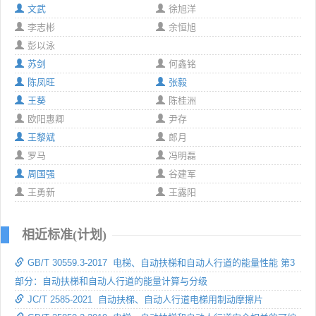
文武
徐旭洋
李志彬
余恒旭
彭以泳
苏剑
何鑫铭
陈凤旺
张毅
王葵
陈桂洲
欧阳惠卿
尹存
王黎斌
郎月
罗马
冯明磊
周国强
谷建军
王勇新
王露阳
相近标准(计划)
GB/T 30559.3-2017 电梯、自动扶梯和自动人行道的能量性能 第3
部分：自动扶梯和自动人行道的能量计算与分级
JC/T 2585-2021 自动扶梯、自动人行道电梯用制动摩擦片