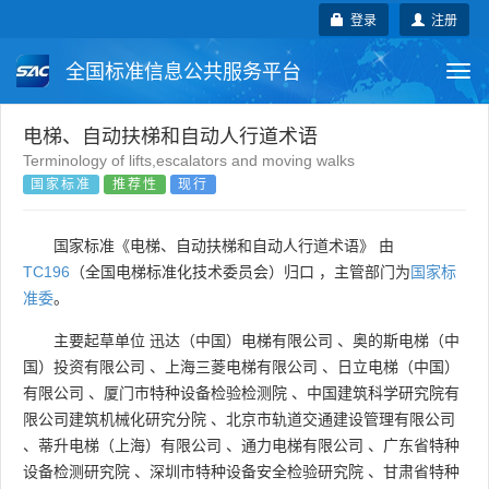
登录
注册
全国标准信息公共服务平台
Togg
navi
国家标准
行业标准
地方标准
电梯、自动扶梯和自动人行道术语
Terminology of lifts,escalators and moving walks
国家标准
推荐性
现行
团体标准
企业标准
国际标准
国外标准
技术委员会
国家标准《电梯、自动扶梯和自动人行道术语》 由
TC196
（全国电梯标准化技术委员会）归口 ，主管部门为
国家标
准委
。
主要起草单位
迅达（中国）电梯有限公司
、
奥的斯电梯（中
国）投资有限公司
、
上海三菱电梯有限公司
、
日立电梯（中国）
有限公司
、
厦门市特种设备检验检测院
、
中国建筑科学研究院有
限公司建筑机械化研究分院
、
北京市轨道交通建设管理有限公司
、
蒂升电梯（上海）有限公司
、
通力电梯有限公司
、
广东省特种
设备检测研究院
、
深圳市特种设备安全检验研究院
、
甘肃省特种