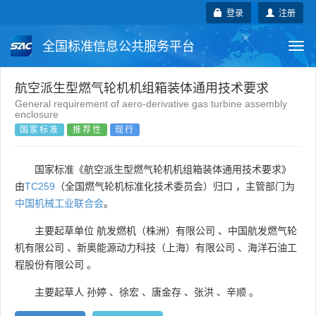
登录
注册
全国标准信息公共服务平台
Togg
navi
国家标准
行业标准
地方标准
航空派生型燃气轮机机组箱装体通用技术要求
General requirement of aero-derivative gas turbine assembly
enclosure
团体标准
企业标准
国际标准
国家标准
推荐性
现行
国外标准
技术委员会
国家标准《航空派生型燃气轮机机组箱装体通用技术要求》
由
TC259
（全国燃气轮机标准化技术委员会）归口 ，主管部门为
中国机械工业联合会
。
主要起草单位
航发燃机（株洲）有限公司
、
中国航发燃气轮
机有限公司
、
新奥能源动力科技（上海）有限公司
、
海洋石油工
程股份有限公司
。
主要起草人
孙婷
、
徐宏
、
唐金存
、
张洪
、
辛顺
。