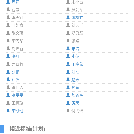
周莉
宋小雪
曹威
彭爱军
李杰钊
张树武
叶如意
刘志千
张文琦
郑勇跃
李向华
张路
刘世新
宋洁
张月
李萍
孟翠竹
王晓燕
刘鹏
刘杰
江洲
赵燕
肖伟志
孙莹
张旻旻
陈炎明
王誉璇
黄荣
李珊珊
何飞瑶
相近标准(计划)