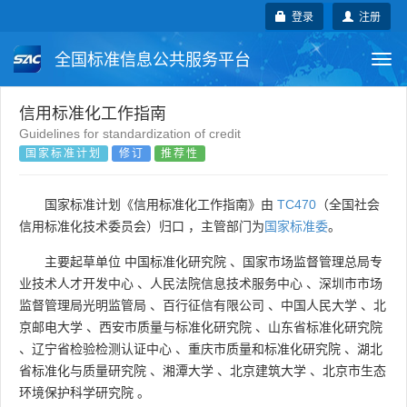
登录
注册
全国标准信息公共服务平台
Togg
navi
国家标准
行业标准
地方标准
信用标准化工作指南
Guidelines for standardization of credit
国家标准计划
修订
推荐性
团体标准
企业标准
国际标准
国外标准
技术委员会
国家标准计划《信用标准化工作指南》由
TC470
（全国社会
信用标准化技术委员会）归口 ，主管部门为
国家标准委
。
主要起草单位
中国标准化研究院
、
国家市场监督管理总局专
业技术人才开发中心
、
人民法院信息技术服务中心
、
深圳市市场
监督管理局光明监管局
、
百行征信有限公司
、
中国人民大学
、
北
京邮电大学
、
西安市质量与标准化研究院
、
山东省标准化研究院
、
辽宁省检验检测认证中心
、
重庆市质量和标准化研究院
、
湖北
省标准化与质量研究院
、
湘潭大学
、
北京建筑大学
、
北京市生态
环境保护科学研究院
。