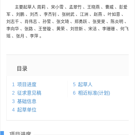
主要起草人
周莉
、
宋小雪
、
孟翠竹
、
王晓燕
、
曹威
、
彭爱
军
、
刘鹏
、
刘杰
、
李杰钊
、
张树武
、
江洲
、
赵燕
、
叶如意
、
刘志千
、
肖伟志
、
孙莹
、
张文琦
、
郑勇跃
、
张旻旻
、
陈炎明
、
李向华
、
张路
、
王誉璇
、
黄荣
、
刘世新
、
宋洁
、
李珊珊
、
何飞
瑶
、
张月
、
李萍
。
目录
1
项目进度
5
起草人
2
征求意见稿
6
相近标准(计划)
3
基础信息
4
起草单位
项目进度