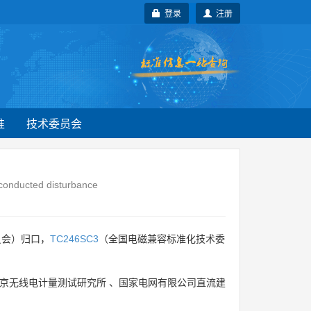
登录
注册
准
技术委员会
P conducted disturbance
员会）归口，
TC246SC3
（全国电磁兼容标准化技术委
京无线电计量测试研究所
、
国家电网有限公司直流建