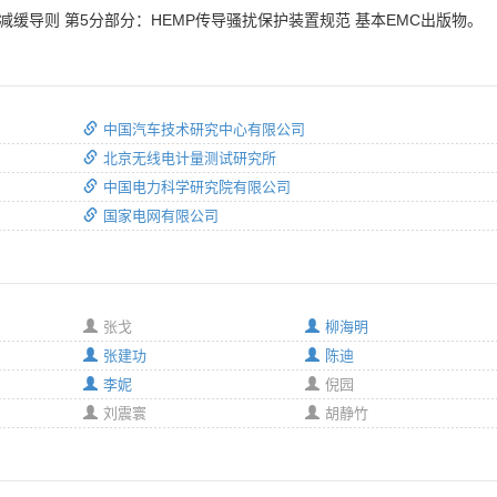
和减缓导则 第5分部分：HEMP传导骚扰保护装置规范 基本EMC出版物。
中国汽车技术研究中心有限公司
北京无线电计量测试研究所
中国电力科学研究院有限公司
国家电网有限公司
张戈
柳海明
张建功
陈迪
李妮
倪园
刘震寰
胡静竹