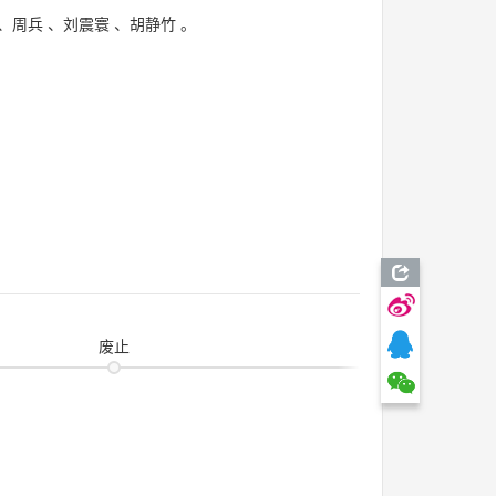
、
周兵
、
刘震寰
、
胡静竹
。
废止