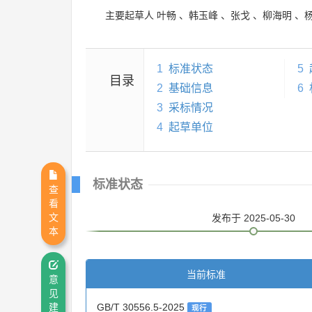
主要起草人
叶畅
、
韩玉峰
、
张戈
、
柳海明
、
1
标准状态
5
目录
2
基础信息
6
3
采标情况
4
起草单位
标准状态
查
看
文
发布
于 2025-05-30
本
当前标准
意
见
GB/T 30556.5-2025
建
现行