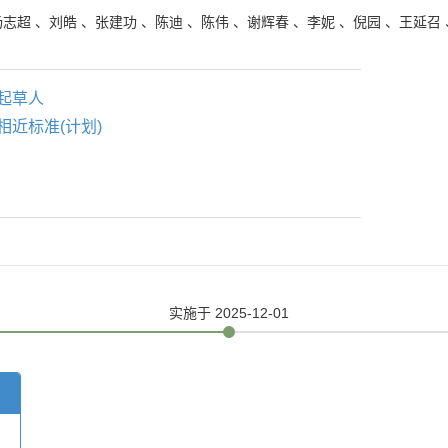
杨志超
、
刘皓
、
张建功
、
陈迪
、
陈伟
、
谢辉春
、
李妮
、
倪园
、
王延召
起草人
相近标准(计划)
实施
于 2025-12-01