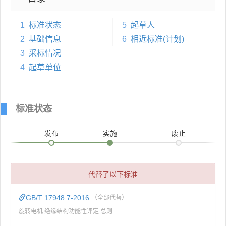
1
标准状态
5
起草人
2
基础信息
6
相近标准(计划)
3
采标情况
4
起草单位
标准状态
发布
实施
废止
代替了以下标准
GB/T 17948.7-2016
（全部代替）
旋转电机 绝缘结构功能性评定 总则