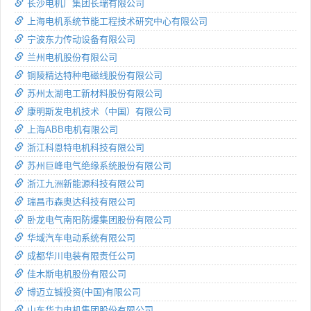
长沙电机厂集团长瑞有限公司
上海电机系统节能工程技术研究中心有限公司
宁波东力传动设备有限公司
兰州电机股份有限公司
铜陵精达特种电磁线股份有限公司
苏州太湖电工新材料股份有限公司
康明斯发电机技术（中国）有限公司
上海ABB电机有限公司
浙江科恩特电机科技有限公司
苏州巨峰电气绝缘系统股份有限公司
浙江九洲新能源科技有限公司
瑞昌市森奥达科技有限公司
卧龙电气南阳防爆集团股份有限公司
华域汽车电动系统有限公司
成都华川电装有限责任公司
佳木斯电机股份有限公司
博迈立铖投资(中国)有限公司
山东华力电机集团股份有限公司