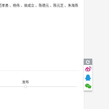
范孝勇
、
杨伟
、
侯成立
、
陈德元
、
陈元芝
、
朱海燕
发布