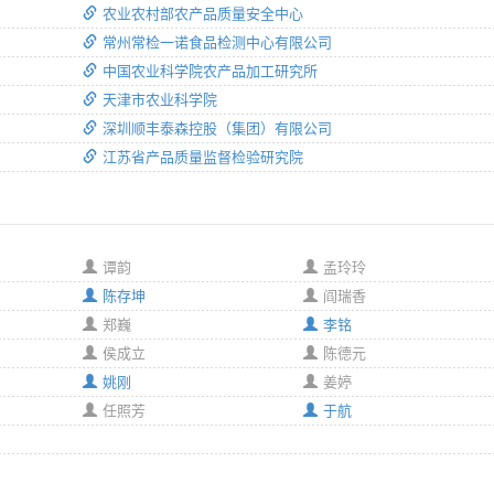
农业农村部农产品质量安全中心
常州常检一诺食品检测中心有限公司
中国农业科学院农产品加工研究所
天津市农业科学院
深圳顺丰泰森控股（集团）有限公司
江苏省产品质量监督检验研究院
谭韵
孟玲玲
陈存坤
阎瑞香
郑巍
李铭
侯成立
陈德元
姚刚
姜婷
任照芳
于航