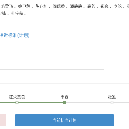
、
毛雪飞
、
姚卫蓉
、
陈存坤
、
阎瑞香
、
潘静静
、
高芳
、
郑巍
、
李铭
、
少锋
、
杜宇航
。
相近标准(计划)
征求意见
审查
批准
当前标准计划