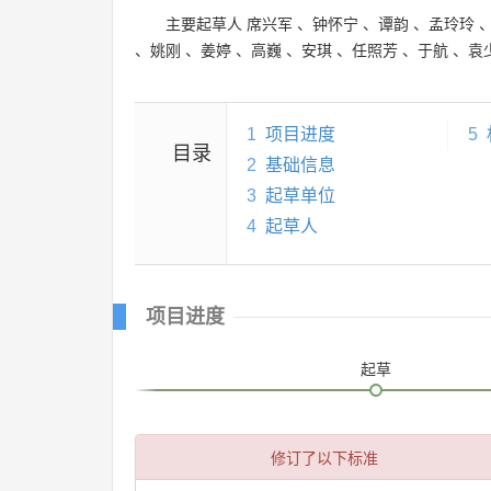
主要起草人
席兴军
、
钟怀宁
、
谭韵
、
孟玲玲
、
姚刚
、
姜婷
、
高巍
、
安琪
、
任照芳
、
于航
、
袁
1
项目进度
5
目录
2
基础信息
3
起草单位
4
起草人
项目进度
起草
修订了以下标准