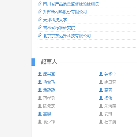
四川省产品质量监督检验检测院
升辉新材料股份有限公司
天津科技大学
吉林省标准研究院
北京京东远升科技有限公司
起草人
席兴军
钟怀宁
毛雪飞
姚卫蓉
潘静静
高芳
范孝勇
杨伟
陈元芝
朱海燕
高巍
安琪
袁少锋
杜宇航