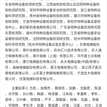
东省特种设备检测研究院
、
江西省检验检测认证总院特种设备检
验检测研究院
、
深圳市特种设备安全检验研究院
、
浙江省特种设
备科学研究院
、
贵州省特种设备检验检测院
、
嘉兴市特种设备检
验检测院
、
宁波市特种设备检验研究院
、
阜阳市特种设备监督检
验中心
、
奥的斯机电电梯有限公司
、
广东省特种设备检测研究院
东莞检测院
、
湖州市特种设备检测研究院
、
江苏省特种设备安全
监督检验研究院
、
沈阳特种设备检测研究院
、
杭州市特种设备检
验科学研究院（杭州市特种设备应急处置中心）
、
东南电梯股份
有限公司
、
蒂升扶梯有限公司
、
苏州汇川技术有限公司
、
巨人通
力电梯有限公司
、
蒂升电梯（上海）有限公司
、
华升富士达电梯
有限公司
、
康力电梯股份有限公司
、
永大电梯设备(中国)有限公
司
、
森赫电梯股份有限公司
、
菱王电梯有限公司
、
浙江西子富沃
德电机有限公司
、
山东富士制御电梯有限公司
、
宁波宏大电梯有
限公司
、
住富电梯科技有限公司
。
主要起草人
方凯
、
张皓然
、
蔡晓亮
、
张鹏
、
沈毅君
、
陈滉
、
许开胜
、
刘小畅
、
韩超
、
林进展
、
汪有韬
、
李灌辉
、
李科
、
邹伟
、
江叶峰
、
郑晓锋
、
严亨
、
周樟闽
、
桂琳
、
伍磊
、
李威
、
毕晓林
、
李东洋
、
赵震
、
黄成建
、
孙强
、
马星
、
刘文
、
王浩