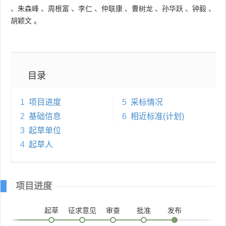
、
朱森峰
、
周根富
、
李仁
、
仲联康
、
曹树龙
、
孙华跃
、
钟毅
、
胡颖文
。
目录
1
项目进度
5
采标情况
2
基础信息
6
相近标准(计划)
3
起草单位
4
起草人
项目进度
起草
征求意见
审查
批准
发布