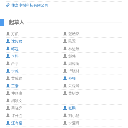
住富电梯科技有限公司
起草人
方凯
张皓然
沈毅君
陈滉
韩超
林进展
李科
邹伟
严亨
周樟闽
李威
毕晓林
黄成建
孙强
王浩
朱森峰
仲联康
曹树龙
胡颖文
蔡晓亮
张鹏
许开胜
刘小畅
汪有韬
李灌辉