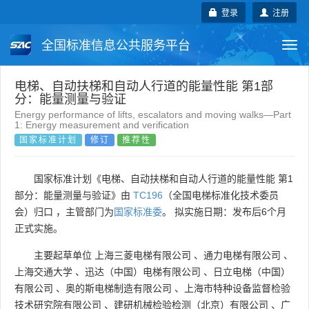
登录
注册
全国标准信息公共服务平台
Togg
navi
国家标准
行业标准
地方标准
电梯、自动扶梯和自动人行道的能量性能 第1部
分：能量测量与验证
Energy performance of lifts, escalators and moving walks—Part
团体标准
企业标准
国际标准
1: Energy measurement and verification
国家标准计划
修订
推荐性
国外标准
技术委员会
国家标准计划《电梯、自动扶梯和自动人行道的能量性能 第1
部分：能量测量与验证》由
TC196
（全国电梯标准化技术委员
会）归口 ，主管部门为
国家标准委
。 拟实施日期：发布后6个月
正式实施。
主要起草单位
上海三菱电梯有限公司
、
通力电梯有限公司
、
上海交通大学
、
迅达（中国）电梯有限公司
、
日立电梯（中国）
有限公司
、
奥的斯电梯制造有限公司
、
上海市特种设备监督检验
技术研究院有限公司
、
建研机械检验检测（北京）有限公司
、
广