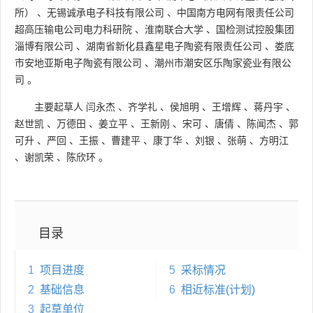
所）
、
无锡诚承电子科技有限公司
、
中国南方电网有限责任公司
超高压输电公司电力科研院
、
淮南联合大学
、
国检测试控股集团
淄博有限公司
、
湖南省新化县鑫星电子陶瓷有限责任公司
、
娄底
市安地亚斯电子陶瓷有限公司
、
潮州市潮安区乐陶家瓷业有限公
司
。
主要起草人
闫永杰
、
齐学礼
、
侯旭明
、
王增辉
、
蒋丹宇
、
赵世凯
、
万德田
、
姜立平
、
王新刚
、
宋可
、
唐倩
、
陈闻杰
、
郭
可升
、
严回
、
王振
、
曹建平
、
康丁华
、
刘银
、
张萌
、
方明江
、
谢凯荣
、
陈欣环
。
目录
1
项目进度
5
采标情况
2
基础信息
6
相近标准(计划)
3
起草单位