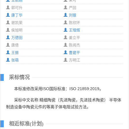
王新刚
宋可
郭可升
严回
康丁华
刘银
谢凯荣
陈欣环
侯旭明
王增辉
万德田
姜立平
唐倩
陈闻杰
王振
曹建平
张萌
方明江
采标情况
本标准修改采用ISO国际标准：ISO 21859:2019。
采标中文名称:精细陶瓷（先进陶瓷，先进技术陶瓷） 半导体
制造设备中陶瓷元件的等离子体电阻试验方法。
相近标准(计划)