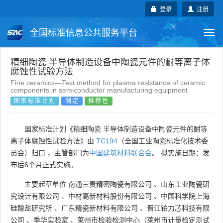
登录
注册
全国标准信息公共服务平台
Togg
navi
国家标准
行业标准
地方标准
精细陶瓷 半导体制造设备中陶瓷元件的耐等离子体
腐蚀性试验方法
Fine ceramics—Test method for plasma resistance of ceramic
团体标准
企业标准
国际标准
components in semiconductor manufacturing equipment
国家标准计划
制定
推荐性
国外标准
技术委员会
国家标准计划《精细陶瓷 半导体制造设备中陶瓷元件的耐等
离子体腐蚀性试验方法》由
TC194
（全国工业陶瓷标准化技术委
员会）归口 ，主管部门为
中国建筑材料联合会
。 拟实施日期：发
布后6个月正式实施。
主要起草单位
南通三责精密陶瓷有限公司
、
山东工业陶瓷研
究设计有限公司
、
中材高新材料股份有限公司
、
中国科学院上海
硅酸盐研究所
、
广东精瓷新材料有限公司
、
晋江铂力芯科技有限
公司
、
季华实验室
、
莱州市检验检测中心（莱州市计量检定测试