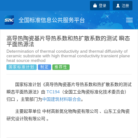
登录
注册
全国标准信息公共服务平台
Togg
navi
国家标准
行业标准
地方标准
高导热陶瓷基片导热系数和热扩散系数的测试 瞬态
平面热源法
Determination of thermal conductivity and thermal diffusivity of
团体标准
企业标准
国际标准
ceramic substrate with high thermal conductivity:transient plane
heat source method
国家标准计划
制定
推荐性
国外标准
技术委员会
国家标准计划《高导热陶瓷基片导热系数和热扩散系数的测试
瞬态平面热源法》由
TC194
（全国工业陶瓷标准化技术委员会）
归口 ，主管部门为
中国建筑材料联合会
。
主要起草单位
中材高新氮化物陶瓷有限公司
、
山东工业陶瓷
研究设计院有限公司
。