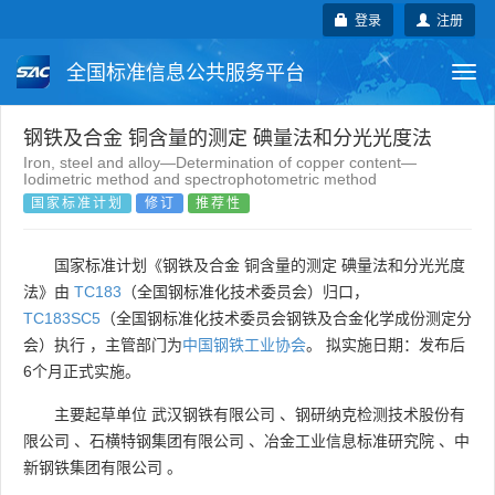
登录
注册
全国标准信息公共服务平台
Togg
navi
国家标准
行业标准
地方标准
钢铁及合金 铜含量的测定 碘量法和分光光度法
Iron, steel and alloy—Determination of copper content—
Iodimetric method and spectrophotometric method
团体标准
企业标准
国际标准
国家标准计划
修订
推荐性
国外标准
技术委员会
国家标准计划《钢铁及合金 铜含量的测定 碘量法和分光光度
法》由
TC183
（全国钢标准化技术委员会）归口，
TC183SC5
（全国钢标准化技术委员会钢铁及合金化学成份测定分
会）执行 ，主管部门为
中国钢铁工业协会
。 拟实施日期：发布后
6个月正式实施。
主要起草单位
武汉钢铁有限公司
、
钢研纳克检测技术股份有
限公司
、
石横特钢集团有限公司
、
冶金工业信息标准研究院
、
中
新钢铁集团有限公司
。