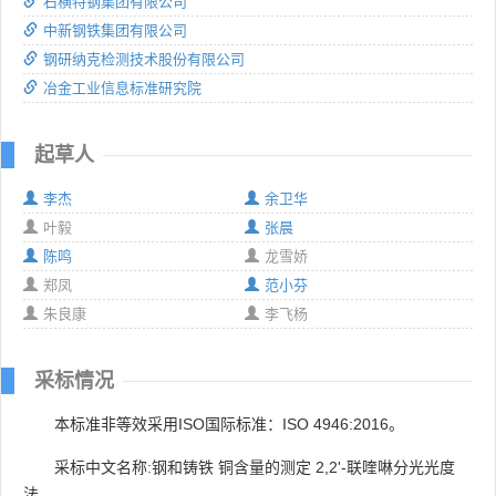
石横特钢集团有限公司
中新钢铁集团有限公司
钢研纳克检测技术股份有限公司
冶金工业信息标准研究院
起草人
李杰
余卫华
叶毅
张晨
陈鸣
龙雪娇
郑凤
范小芬
朱良康
李飞杨
采标情况
本标准非等效采用ISO国际标准：ISO 4946:2016。
采标中文名称:钢和铸铁 铜含量的测定 2,2'-联喹啉分光光度
法。