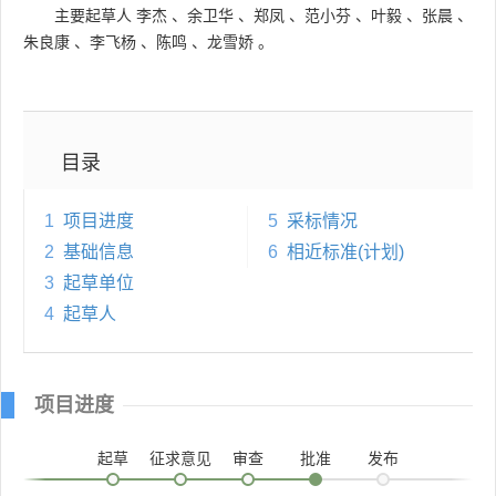
主要起草人
李杰
、
余卫华
、
郑凤
、
范小芬
、
叶毅
、
张晨
、
朱良康
、
李飞杨
、
陈鸣
、
龙雪娇
。
目录
1
项目进度
5
采标情况
2
基础信息
6
相近标准(计划)
3
起草单位
4
起草人
项目进度
起草
征求意见
审查
批准
发布