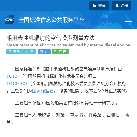
登录
注册
全国标准信息公共服务平台
Togg
navi
国家标准
行业标准
地方标准
船用柴油机辐射的空气噪声测量方法
Measurement of airborne noise emitted by marine diesel engine
国家标准计划
修订
推荐性
团体标准
企业标准
国际标准
国外标准
技术委员会
国家标准计划《船用柴油机辐射的空气噪声测量方法》由
TC137
（全国船用机械标准化技术委员会）归口，
TC137SC1
（全国船用机械标准化技术委员会柴油机分会）执行
，主管部门为
国家标准委
。 拟实施日期：发布后6个月正式实施。
主要起草单位
中国船舶集团有限公司第七一一研究所
。
主要起草人
朱晓健
、
刘媛
、
童宗鹏
、
肖英龙
、
吕佩瑶
、
蒋
吕
。