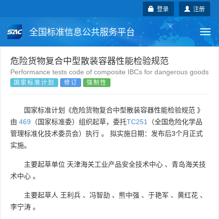
登录
注册
全国标准信息公共服务平台
Togg
navi
国家标准
行业标准
地方标准
危险货物复合中型散装容器性能检验规范
Performance tests code of composite IBCs for dangerous goods
国家标准计划
修订
强制性
团体标准
企业标准
国际标准
国外标准
技术委员会
国家标准计划《危险货物复合中型散装容器性能检验规范 》
由
469
（国家标准委）组织起草，委托
TC251
（全国危险化学品
管理标准化技术委员会）执行 。 拟实施日期：发布后3个月正式
实施。
主要起草单位
天津海关工业产品安全技术中心
、
青岛海关技
术中心
。
主要起草人
王利兵
、
冯智劼
、
熊中强
、
于艳军
、
黄红花
、
李宁涛
。