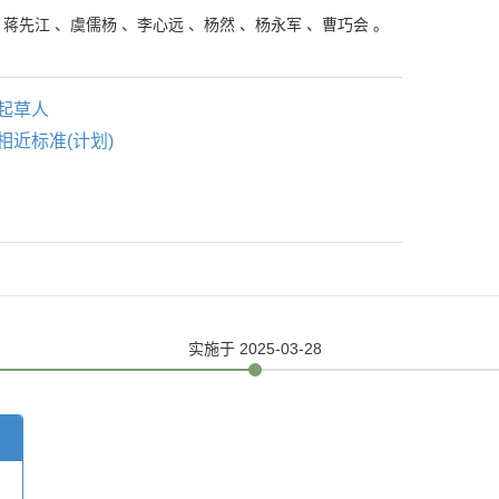
、
蒋先江
、
虞儒杨
、
李心远
、
杨然
、
杨永军
、
曹巧会
。
起草人
相近标准(计划)
实施
于 2025-03-28