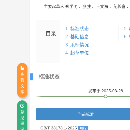
主要起草人
郑学明
、
张弢
、
王文海
、
纪长喜
1
标准状态
5
目录
2
基础信息
6
3
采标情况
4
起草单位
查
标准状态
看
文
发布
于 2025-03-28
本
意
当前标准
见
建
GB/T 38178.1-2025
现行
议