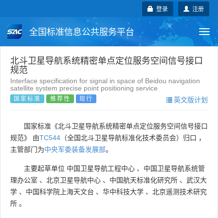
登录
注册
全国标准信息公共服务平台
Togg
navi
国家标准
行业标准
地方标准
北斗卫星导航系统精密单点定位服务空间信号接口
规范
Interface specification for signal in space of Beidou navigation
团体标准
企业标准
国际标准
satellite system precise point positioning service
国家标准
推荐性
现行
英文版计划
国外标准
技术委员会
国家标准《北斗卫星导航系统精密单点定位服务空间信号接口
规范》 由
TC544
（全国北斗卫星导航标准化技术委员会）归口 ，
主管部门为
中央军委装备发展部
。
主要起草单位
中国卫星导航工程中心
、
中国卫星导航系统管
理办公室
、
北京卫星导航中心
、
中国航天标准化研究所
、
武汉大
学
、
中国科学院上海天文台
、
华中科技大学
、
北京遥测技术研究
所
。