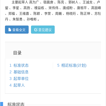
主要起草人
高为广
、
宿晨庚
、
陈亮
、
郭树人
、
王诚龙
、
卢
鋆
、
李星
、
高扬
、
楼益栋
、
宋伟伟
、
唐成盼
、
唐祖平
、
高丽峰
、
郑福
、
王维嘉
、
陈颖
、
李罡
、
周巍
、
杨晓珩
、
陈正坤
、
苏牡
丹
、
朱智勇
、
孙唯彬
。
查看全文
意见建议
目录
1
标准状态
5
相近标准(计划)
2
基础信息
3
起草单位
4
起草人
标准状态