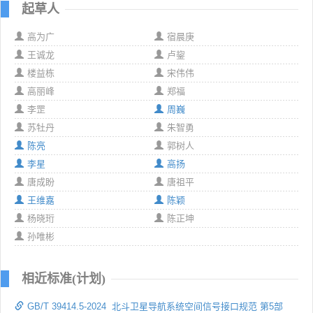
起草人
高为广
宿晨庚
王诚龙
卢鋆
楼益栋
宋伟伟
高丽峰
郑福
李罡
周巍
苏牡丹
朱智勇
陈亮
郭树人
李星
高扬
唐成盼
唐祖平
王维嘉
陈颖
杨晓珩
陈正坤
孙唯彬
相近标准(计划)
GB/T 39414.5-2024 北斗卫星导航系统空间信号接口规范 第5部