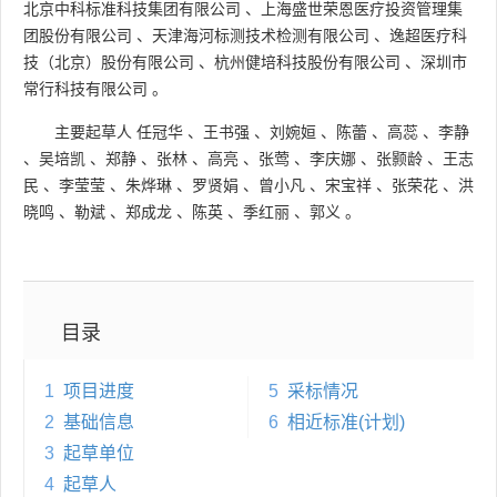
北京中科标准科技集团有限公司
、
上海盛世荣恩医疗投资管理集
团股份有限公司
、
天津海河标测技术检测有限公司
、
逸超医疗科
技（北京）股份有限公司
、
杭州健培科技股份有限公司
、
深圳市
常行科技有限公司
。
主要起草人
任冠华
、
王书强
、
刘婉姮
、
陈蕾
、
高蕊
、
李静
、
吴培凯
、
郑静
、
张林
、
高亮
、
张莺
、
李庆娜
、
张颢龄
、
王志
民
、
李莹莹
、
朱烨琳
、
罗贤娟
、
曾小凡
、
宋宝祥
、
张荣花
、
洪
晓鸣
、
勒斌
、
郑成龙
、
陈英
、
季红丽
、
郭义
。
目录
1
项目进度
5
采标情况
2
基础信息
6
相近标准(计划)
3
起草单位
4
起草人