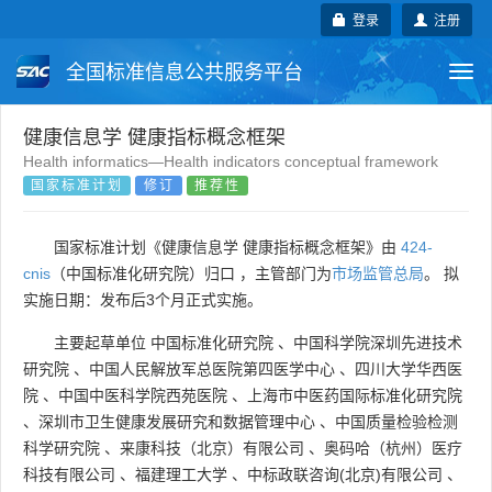
登录
注册
全国标准信息公共服务平台
Togg
navi
国家标准
行业标准
地方标准
健康信息学 健康指标概念框架
Health informatics—Health indicators conceptual framework
国家标准计划
修订
推荐性
团体标准
企业标准
国际标准
国外标准
技术委员会
国家标准计划《健康信息学 健康指标概念框架》由
424-
cnis
（中国标准化研究院）归口 ，主管部门为
市场监管总局
。 拟
实施日期：发布后3个月正式实施。
主要起草单位
中国标准化研究院
、
中国科学院深圳先进技术
研究院
、
中国人民解放军总医院第四医学中心
、
四川大学华西医
院
、
中国中医科学院西苑医院
、
上海市中医药国际标准化研究院
、
深圳市卫生健康发展研究和数据管理中心
、
中国质量检验检测
科学研究院
、
来康科技（北京）有限公司
、
奥码哈（杭州）医疗
科技有限公司
、
福建理工大学
、
中标政联咨询(北京)有限公司
、