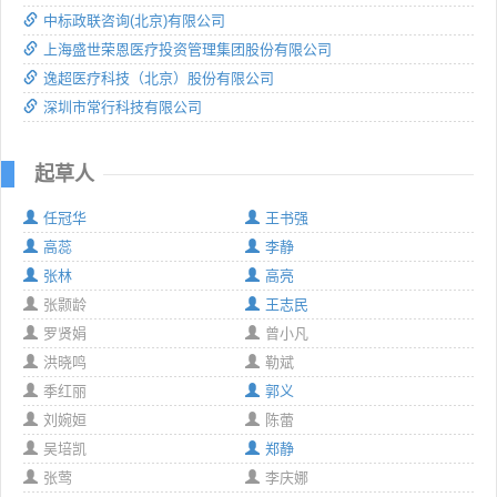
中标政联咨询(北京)有限公司
上海盛世荣恩医疗投资管理集团股份有限公司
逸超医疗科技（北京）股份有限公司
深圳市常行科技有限公司
起草人
任冠华
王书强
高蕊
李静
张林
高亮
张颢龄
王志民
罗贤娟
曾小凡
洪晓鸣
勒斌
季红丽
郭义
刘婉姮
陈蕾
吴培凯
郑静
张莺
李庆娜